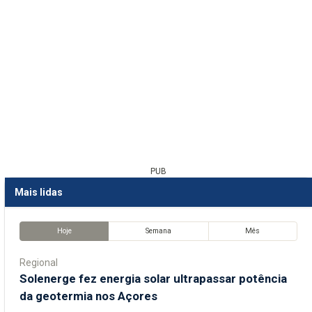
PUB
Mais lidas
Hoje
Semana
Mês
Regional
Solenerge fez energia solar ultrapassar potência
da geotermia nos Açores