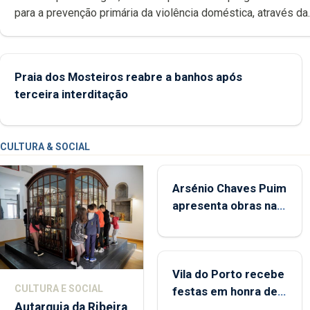
para a prevenção primária da violência doméstica, através da
promoção de competências pessoais, emocionais e sociais 
crianças
Praia dos Mosteiros reabre a banhos após
terceira interditação
CULTURA & SOCIAL
Arsénio Chaves Puim
apresenta obras na
Biblioteca de Vila do
Porto
Vila do Porto recebe
CULTURA E SOCIAL
festas em honra de
Autarquia da Ribeira
Nossa Senhora da