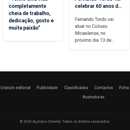
completamente
celebrar 60 anos de
cheia de trabalho,
carreira no Coliseu
Fernando Tordo vai
dedicação, gosto e
Micaelense
atuar no Coliseu
muita paixão”
Micaelense, no
próximo dia 13 de...
Estatuto editorial
Publicidade
Classificados
Contactos
Ficha
Assinaturas
© 2026 Açoriano Oriental. Todos os direitos reservados.