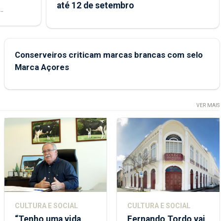
até 12 de setembro
junto das
Conserveiros criticam marcas brancas com selo
Marca Açores
VER MAIS
CULTURA E SOCIAL
CULTURA E SOCIAL
“Tenho uma vida
Fernando Tordo vai