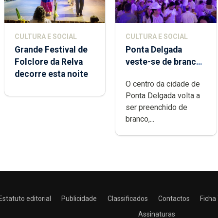
CULTURA E SOCIAL
CULTURA E SOCIAL
Grande Festival de
Ponta Delgada
Folclore da Relva
veste-se de branco
decorre esta noite
sábado
O centro da cidade de
Ponta Delgada volta a
ser preenchido de
branco,...
Estatuto editorial
Publicidade
Classificados
Contactos
Ficha
Assinaturas