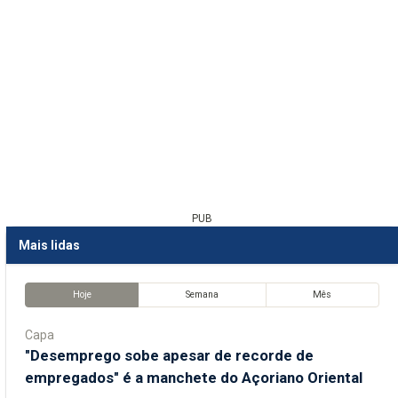
PUB
Mais lidas
Hoje
Semana
Mês
Capa
"Desemprego sobe apesar de recorde de
empregados" é a manchete do Açoriano Oriental