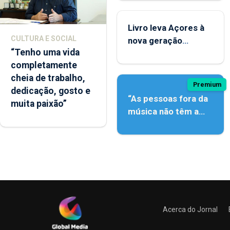
instrumentos
Livro leva Açores à
CULTURA E SOCIAL
nova geração
“Tenho uma vida
açordescendente
completamente
cheia de trabalho,
Premium
dedicação, gosto e
“As pessoas fora da
muita paixão”
música não têm a
noção do quão difícil
é produzir uma
música”
Acerca do Jornal