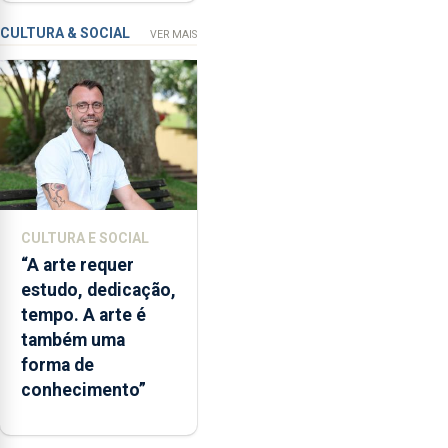
freguesia da Maia
de
CULTURA & SOCIAL
VER MAIS
financiamento
para
os
bombeiros
dos
Açores
com
responsabilidades
partilhadas
CULTURA E SOCIAL
entre
“A arte requer
o
estudo, dedicação,
Governo
tempo. A arte é
Regional
também uma
e
forma de
os
conhecimento”
municípios.