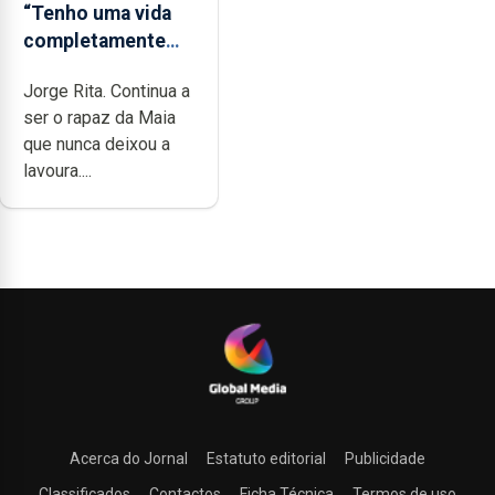
“Tenho uma vida
completamente
cheia de trabalho,
Jorge Rita. Continua a
dedicação, gosto e
ser o rapaz da Maia
muita paixão”
que nunca deixou a
lavoura....
Acerca do Jornal
Estatuto editorial
Publicidade
Classificados
Contactos
Ficha Técnica
Termos de uso