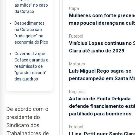
as mãos” no caso
Capa
da Cofaco
Mulheres com forte presen
mas pouca liderança na cul
Despedimentos
na Cofaco são
“rude golpe” na
Futebol
economia do Pico
Vinícius Lopes continua no 
Clara até junho de 2029
Governo diz que
Cofaco garantiu a
Motores
readmissão de
Luís Miguel Rego sagra-se
"grande maioria"
pentacampeão em Santa Ma
dos quadros
Regional
Autarca de Ponta Delgada
defende financiamento está
De acordo com o
partilhado para bombeiros
presidente do
Sindicato dos
Futebol
Trabalhadores de
I Liga: Petit quer Santa Clar