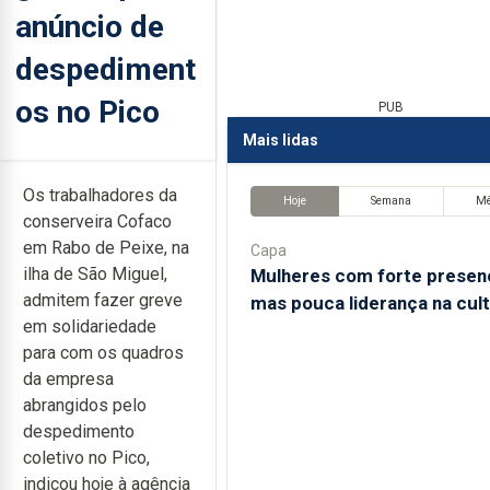
anúncio de
despediment
os no Pico
PUB
Mais lidas
Os trabalhadores da
Hoje
Semana
M
conserveira Cofaco
em Rabo de Peixe, na
Capa
ilha de São Miguel,
Mulheres com forte presen
admitem fazer greve
mas pouca liderança na cul
em solidariedade
para com os quadros
da empresa
abrangidos pelo
despedimento
coletivo no Pico,
indicou hoje à agência