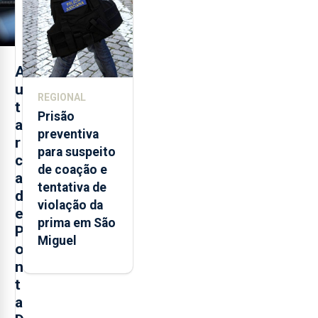
dos Açores
A
u
REGIONAL
t
Prisão
a
preventiva
r
para suspeito
c
de coação e
a
tentativa de
d
violação da
e
prima em São
P
Miguel
o
n
t
a