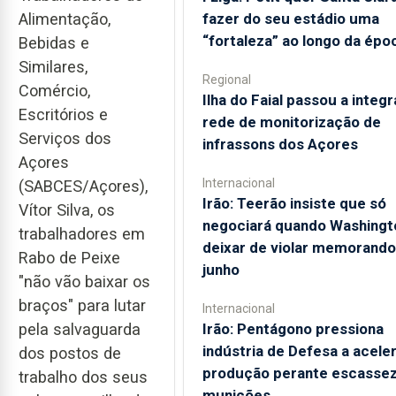
fazer do seu estádio uma
Alimentação,
“fortaleza” ao longo da épo
Bebidas e
Similares,
Regional
Comércio,
Ilha do Faial passou a integr
Escritórios e
rede de monitorização de
Serviços dos
infrassons dos Açores
Açores
Internacional
(SABCES/Açores),
Irão: Teerão insiste que só
Vítor Silva, os
negociará quando Washingt
trabalhadores em
deixar de violar memorando
Rabo de Peixe
junho
"não vão baixar os
braços" para lutar
Internacional
Irão: Pentágono pressiona
pela salvaguarda
indústria de Defesa a acele
dos postos de
produção perante escassez
trabalho dos seus
munições