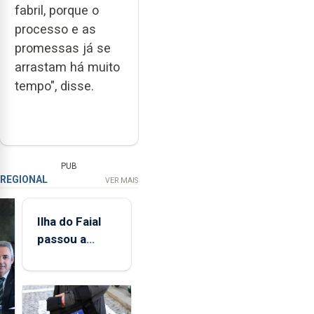
fabril, porque o
processo e as
promessas já se
arrastam há muito
tempo", disse.
PUB
REGIONAL
VER MAIS
Ilha do Faial
passou a
integrar rede
de
monitorização
de infrassons