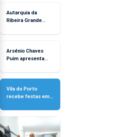
Autarquia da
Ribeira Grande
promove iniciativa
"Museus no Verão"
Arsénio Chaves
Puim apresenta
obras na Biblioteca
de Vila do Porto
Vila do Porto
recebe festas em
honra de Nossa
Senhora da
Assunção