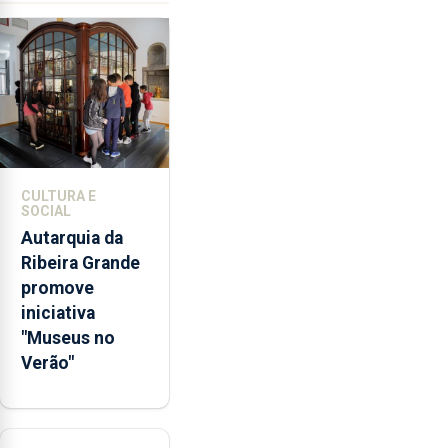
da
violência
doméstica,
através
da
promoção
de
competências
CULTURA E
pessoais,
SOCIAL
emocionais
Autarquia da
e
Ribeira Grande
sociais
promove
junto
iniciativa
das
"Museus no
crianças
Verão"