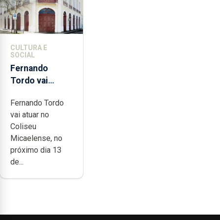
CULTURA E
SOCIAL
Fernando
Tordo vai
celebrar 60
Fernando Tordo
anos de
vai atuar no
carreira no
Coliseu
Coliseu
Micaelense, no
Micaelense
próximo dia 13
de...