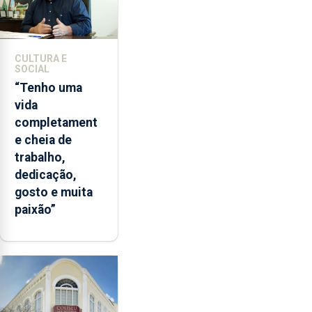
CULTURA E
SOCIAL
“Tenho uma
vida
completament
e cheia de
trabalho,
dedicação,
gosto e muita
paixão”