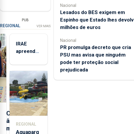
Nacional
Lesados do BES exigem em
Espinho que Estado lhes devolv
PUB
REGIONAL
VER MAIS
milhões de euros
Nacional
IRAE
PR promulga decreto que cria
apreendeu
PSU mas avisa que ninguém
mais de 32
pode ter proteção social
toneladas
prejudicada
de
alimentos
entre
2021 e
2025 nos
Açores
C
â
REGIONAL
m
Aquaparq