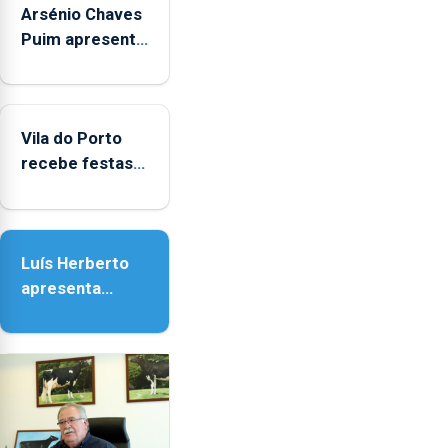
Arsénio Chaves
Puim apresenta
obras na
Biblioteca de
Vila do Porto
Vila do Porto
recebe festas
em honra de
Nossa Senhora
da Assunção
Luís Herberto
apresenta
‘Lugares da
Paisagem’