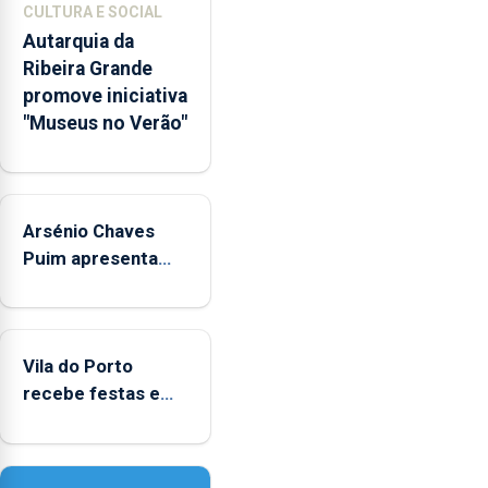
CULTURA E SOCIAL
integrados
Autarquia da
na
Ribeira Grande
Rede
promove iniciativa
Municipal
"Museus no Verão"
de
Museus
aos
sábados
Arsénio Chaves
durante
o
Puim apresenta
mês
obras na Biblioteca
de
de Vila do Porto
agosto,
entre
Vila do Porto
as
recebe festas em
14h00
honra de Nossa
e
Senhora da
as
Assunção