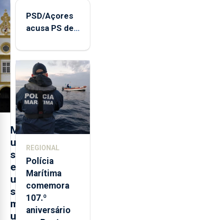
PSD/Açores
acusa PS de
"posição
contraditória"
sobre
evolução
turística
M
u
REGIONAL
s
Polícia
e
Marítima
u
comemora
s
107.º
m
aniversário
u