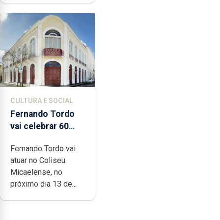
CULTURA E SOCIAL
Fernando Tordo
vai celebrar 60
anos de carreira
Fernando Tordo vai
no Coliseu
atuar no Coliseu
Micaelense
Micaelense, no
próximo dia 13 de...