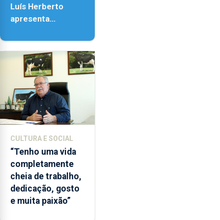
18h00.
Luís Herberto
apresenta
‘Lugares da
Paisagem’
CULTURA E SOCIAL
“Tenho uma vida
completamente
cheia de trabalho,
dedicação, gosto
e muita paixão”