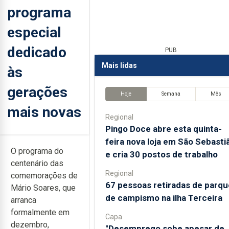
programa
especial
dedicado
PUB
Mais lidas
às
gerações
Hoje
Semana
Mês
mais novas
Regional
Pingo Doce abre esta quinta-
feira nova loja em São Sebasti
O programa do
e cria 30 postos de trabalho
centenário das
Regional
comemorações de
67 pessoas retiradas de parqu
Mário Soares, que
de campismo na ilha Terceira
arranca
formalmente em
Capa
dezembro,
"Desemprego sobe apesar de