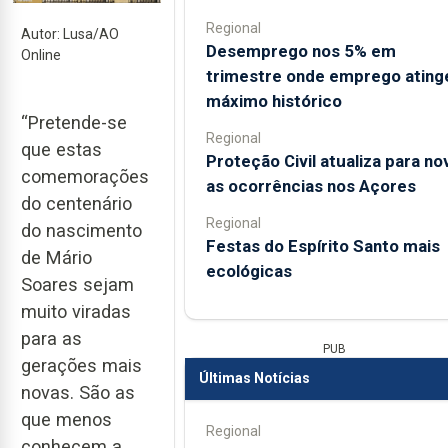
Regional
Autor: Lusa/AO
Desemprego nos 5% em
Online
trimestre onde emprego ating
máximo histórico
“Pretende-se
Regional
que estas
Proteção Civil atualiza para no
comemorações
as ocorrências nos Açores
do centenário
Regional
do nascimento
Festas do Espírito Santo mais
de Mário
ecológicas
Soares sejam
muito viradas
para as
PUB
gerações mais
Últimas Notícias
novas. São as
que menos
Regional
conhecem a