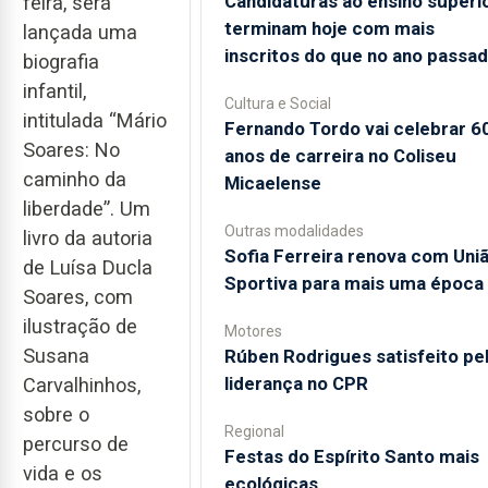
Candidaturas ao ensino superi
feira, será
terminam hoje com mais
lançada uma
inscritos do que no ano passa
biografia
infantil,
Cultura e Social
intitulada “Mário
Fernando Tordo vai celebrar 6
Soares: No
anos de carreira no Coliseu
caminho da
Micaelense
liberdade”. Um
Outras modalidades
livro da autoria
Sofia Ferreira renova com Uni
de Luísa Ducla
Sportiva para mais uma época
Soares, com
ilustração de
Motores
Susana
Rúben Rodrigues satisfeito pe
liderança no CPR
Carvalhinhos,
sobre o
Regional
percurso de
Festas do Espírito Santo mais
vida e os
ecológicas