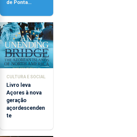
de Ponta
Delgada vai
contar com
novos
instrumentos
CULTURA E SOCIAL
Livro leva
Açores à nova
geração
açordescenden
te