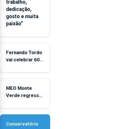
trabalho,
significativo”
dedicação,
da
gosto e muita
CPUE
paixão”
entre
2022
e
2025
Fernando Tordo
vai celebrar 60
anos de carreira
no Coliseu
Micaelense
MEO Monte
Verde regressa
com reforço da
acessibilidade
Conservatório