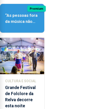
Premium
“As pessoas fora
da música não
têm a noção do
quão difícil é
produzir uma
música”
CULTURA E SOCIAL
Grande Festival
de Folclore da
Relva decorre
esta noite