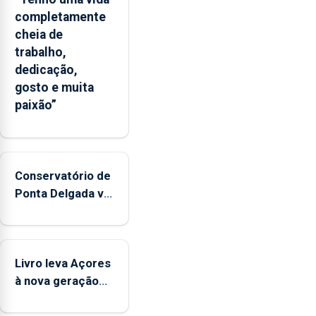
completamente
cheia de
trabalho,
dedicação,
gosto e muita
paixão”
Conservatório de
Ponta Delgada vai
contar com
novos
instrumentos
Livro leva Açores
à nova geração
açordescendente