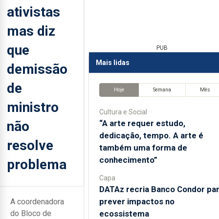
ativistas
mas diz
que
PUB
Mais lidas
demissão
de
Hoje
Semana
Mês
ministro
Cultura e Social
não
“A arte requer estudo,
dedicação, tempo. A arte é
resolve
também uma forma de
conhecimento”
problema
Capa
DATAz recria Banco Condor pa
prever impactos no
A coordenadora
ecossistema
do Bloco de