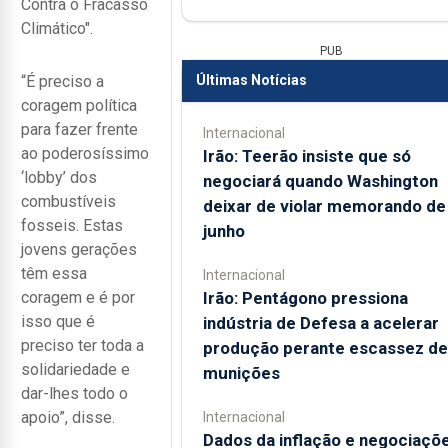
Contra o Fracasso
Climático".
PUB
Últimas Notícias
“É preciso a
coragem política
para fazer frente
Internacional
ao poderosíssimo
Irão: Teerão insiste que só
‘lobby’ dos
negociará quando Washington
combustíveis
deixar de violar memorando de
fosseis. Estas
junho
jovens gerações
têm essa
Internacional
Irão: Pentágono pressiona
coragem e é por
isso que é
indústria de Defesa a acelerar
preciso ter toda a
produção perante escassez de
solidariedade e
munições
dar-lhes todo o
apoio”, disse.
Internacional
Dados da inflação e negociaçõ