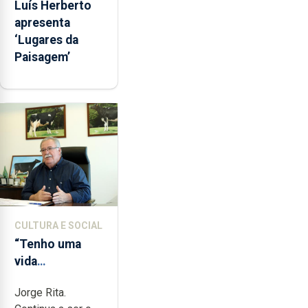
Luís Herberto
apresenta
‘Lugares da
Paisagem’
CULTURA E SOCIAL
“Tenho uma
vida
completamente
Jorge Rita.
cheia de