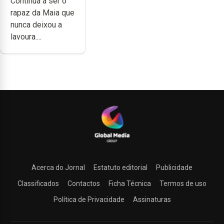
Continua a ser o
trabalho,
rapaz da Maia que
dedicação,
nunca deixou a
gosto e muita
lavoura....
paixão”
Acerca do Jornal
Estatuto editorial
Publicidade
Classificados
Contactos
Ficha Técnica
Termos de uso
Política de Privacidade
Assinaturas