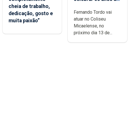
cheia de trabalho,
carreira no Coliseu
Fernando Tordo vai
dedicação, gosto e
Micaelense
atuar no Coliseu
muita paixão”
Micaelense, no
próximo dia 13 de...