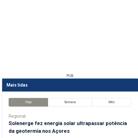
PUB
Mais lidas
Hoje
Semana
Mês
Regional
Solenerge fez energia solar ultrapassar potência
da geotermia nos Açores