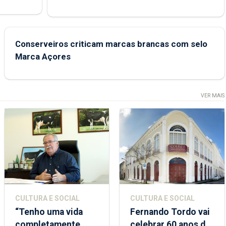
junto das
Conserveiros criticam marcas brancas com selo
Marca Açores
VER MAIS
CULTURA E SOCIAL
CULTURA E SOCIAL
“Tenho uma vida
Fernando Tordo vai
completamente
celebrar 60 anos de