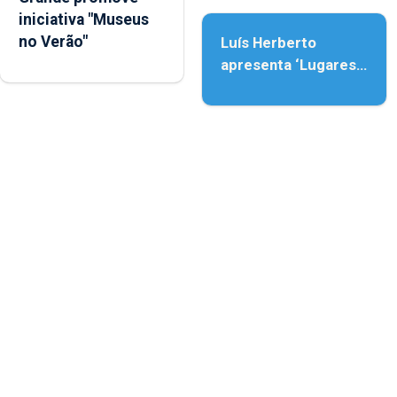
iniciativa "Museus
no Verão"
Luís Herberto
apresenta ‘Lugares
da Paisagem’