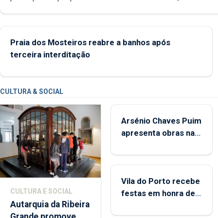
promoção de competências pessoais, emocionais e sociais 
crianças
Praia dos Mosteiros reabre a banhos após
terceira interditação
CULTURA & SOCIAL
Arsénio Chaves Puim
apresenta obras na
Biblioteca de Vila do
Porto
Vila do Porto recebe
CULTURA E SOCIAL
festas em honra de
Autarquia da Ribeira
Nossa Senhora da
Grande promove
Assunção