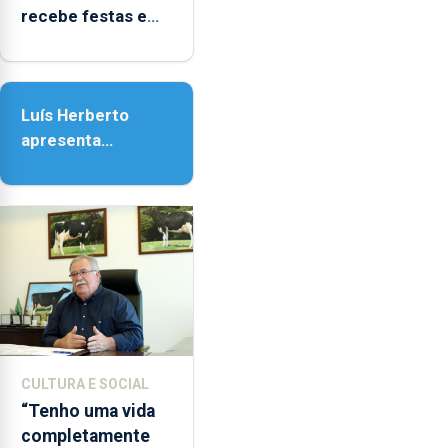
as
recebe festas em
14h00
honra de Nossa
e
Senhora da
as
Assunção
18h00.
Luís Herberto
apresenta
‘Lugares da
Paisagem’
CULTURA E SOCIAL
“Tenho uma vida
completamente