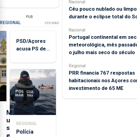
Nacional
Céu pouco nublado ou limpo
durante o eclipse total do So
PUB
REGIONAL
VER MAIS
Nacional
Portugal continental em sec
PSD/Açores
meteorológica, mês passado
acusa PS de
o julho mais seco do século
"posição
contraditória"
Regional
sobre
PRR financia 767 respostas
evolução
habitacionais nos Açores c
turística
investimento de 65 ME
M
u
REGIONAL
s
Polícia
e