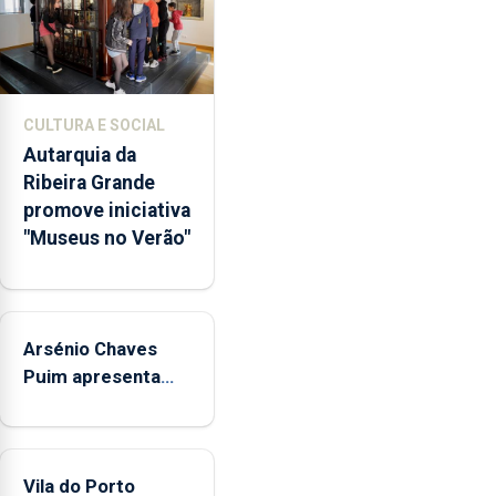
dos
museus
e
núcleos
museológicos
CULTURA E SOCIAL
integrados
Autarquia da
na
Ribeira Grande
Rede
promove iniciativa
Municipal
"Museus no Verão"
de
Museus
aos
sábados
Arsénio Chaves
durante
o
Puim apresenta
mês
obras na Biblioteca
de
de Vila do Porto
agosto,
entre
Vila do Porto