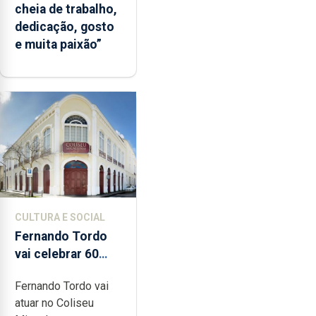
cheia de trabalho,
dedicação, gosto
e muita paixão”
CULTURA E SOCIAL
Fernando Tordo
vai celebrar 60
anos de carreira
Fernando Tordo vai
no Coliseu
atuar no Coliseu
Micaelense