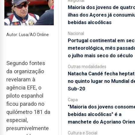
Regional
Maioria dos jovens de quatr
ilhas dos Açores já consumi
bebidas alcoólicas
Nacional
Autor: Lusa/AO Online
Portugal continental em sec
meteorológica, mês passado
o julho mais seco do século
Segundo fontes
Outras modalidades
da organização
Natacha Candé fecha heptat
revelaram à
no quinto lugar no Mundial d
agência EFE, o
Sub-20
piloto espanhol
Capa
ficou parado no
"Maioria dos jovens consom
quilómetro 181 da
bebidas alcoólicas" é a
especial,
manchete do Açoriano Orien
presumivelmente
Cultura e Social