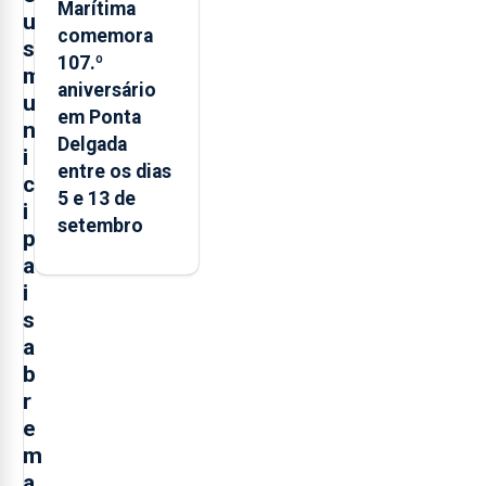
Marítima
u
comemora
s
107.º
m
aniversário
u
em Ponta
n
Delgada
i
entre os dias
c
5 e 13 de
i
setembro
p
a
i
s
a
b
r
e
m
a