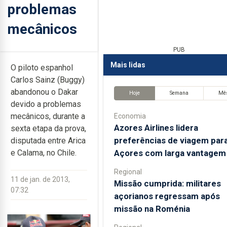
problemas
mecânicos
PUB
Mais lidas
O piloto espanhol
Carlos Sainz (Buggy)
abandonou o Dakar
Hoje
Semana
Mê
devido a problemas
mecânicos, durante a
Economia
Azores Airlines lidera
sexta etapa da prova,
preferências de viagem par
disputada entre Arica
Açores com larga vantagem
e Calama, no Chile.
Regional
11 de jan. de 2013,
Missão cumprida: militares
07:32
açorianos regressam após
missão na Roménia