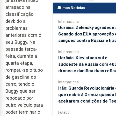
já estava muito
PUB
atrasado na
Últimas Notícias
classificação
devbido a
Internacional
Ucrânia: Zelensky agradece 
problemas
Senado dos EUA aprovação 
anteriores com o
sanções contra Rússia e Irã
seu Buggy. Na
passada terça-
Internacional
feira, durante a
Ucrânia: Kiev ataca sul e
quarta etapa,
sudoeste da Rússia com 40
rompeu-se o tubo
drones e danifica duas refin
de gasolina do
Internacional
carro, tendo o
Irão: Guarda Revolucionária 
Buggy que ser
que reabrirá Ormuz quando
rebocado por
aceitarem condições de Te
outro veículo para
poder terminar o
Futebol