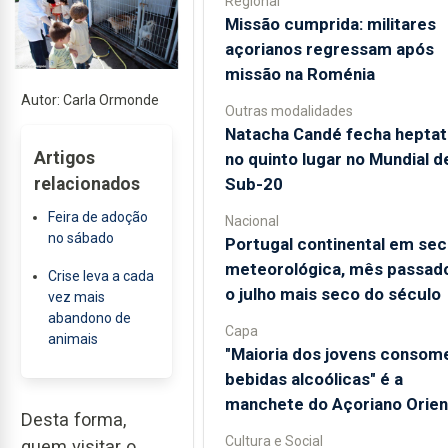
Regional
Missão cumprida: militares
açorianos regressam após
missão na Roménia
Autor: Carla Ormonde
Outras modalidades
Natacha Candé fecha heptat
Artigos
no quinto lugar no Mundial d
Sub-20
relacionados
Feira de adoção
Nacional
no sábado
Portugal continental em sec
meteorológica, mês passado
Crise leva a cada
o julho mais seco do século
vez mais
abandono de
Capa
animais
"Maioria dos jovens consom
bebidas alcoólicas" é a
manchete do Açoriano Orien
Desta forma,
Cultura e Social
quem visitar o