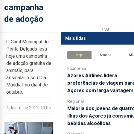
campanha
de adoção
PUB
Mais lidas
O Canil Municipal de
Ponta Delgada leva
Hoje
Semana
Mê
hoje uma campanha
de adoção gratuita de
Economia
animais, para
Azores Airlines lidera
assinalar o seu Dia
preferências de viagem par
Mundial, no dia 4 de
Açores com larga vantagem
outubro.
Regional
Maioria dos jovens de quatr
4 de out. de 2012, 10:05
ilhas dos Açores já consumi
bebidas alcoólicas