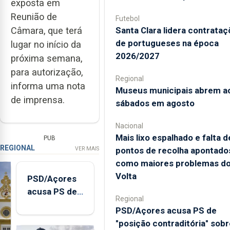
exposta em
Reunião de
Futebol
Santa Clara lidera contrata
Câmara, que terá
de portugueses na época
lugar no início da
2026/2027
próxima semana,
para autorização,
Regional
informa uma nota
Museus municipais abrem a
de imprensa.
sábados em agosto
Nacional
Mais lixo espalhado e falta d
PUB
REGIONAL
pontos de recolha apontado
VER MAIS
como maiores problemas d
Volta
PSD/Açores
acusa PS de
Regional
"posição
PSD/Açores acusa PS de
contraditória"
"posição contraditória" sobr
sobre