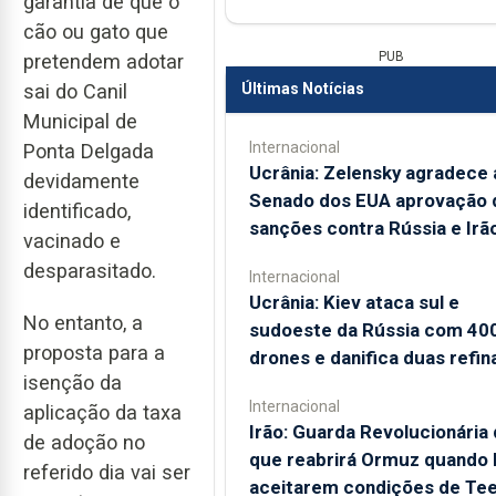
garantia de que o
cão ou gato que
PUB
pretendem adotar
Últimas Notícias
sai do Canil
Municipal de
Internacional
Ponta Delgada
Ucrânia: Zelensky agradece 
devidamente
Senado dos EUA aprovação 
identificado,
sanções contra Rússia e Irã
vacinado e
desparasitado.
Internacional
Ucrânia: Kiev ataca sul e
No entanto, a
sudoeste da Rússia com 40
proposta para a
drones e danifica duas refin
isenção da
Internacional
aplicação da taxa
Irão: Guarda Revolucionária 
de adoção no
que reabrirá Ormuz quando
referido dia vai ser
aceitarem condições de Te