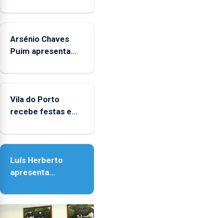
Museus
aos
sábados
Arsénio Chaves
durante
o
Puim apresenta
mês
obras na Biblioteca
de
de Vila do Porto
agosto,
entre
Vila do Porto
as
recebe festas em
14h00
honra de Nossa
e
Senhora da
as
Assunção
18h00.
Luís Herberto
apresenta
‘Lugares da
Paisagem’