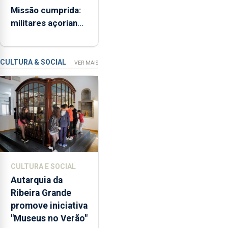
a
Missão cumprida:
ME
iniciativa
militares açorianos
“Museus
regressam após
no
missão na Roménia
Verão”,
que
CULTURA & SOCIAL
VER MAIS
garante
a
abertura
dos
museus
e
núcleos
museológicos
CULTURA E SOCIAL
integrados
Autarquia da
na
Ribeira Grande
Rede
promove iniciativa
Municipal
"Museus no Verão"
de