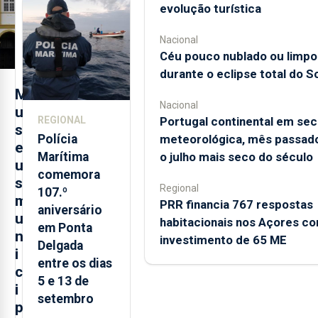
evolução turística
evolução
turística
Nacional
Céu pouco nublado ou limpo
durante o eclipse total do So
M
Nacional
u
Portugal continental em sec
REGIONAL
s
meteorológica, mês passado
Polícia
e
o julho mais seco do século
Marítima
u
comemora
s
Regional
107.º
m
PRR financia 767 respostas
aniversário
u
habitacionais nos Açores c
em Ponta
n
investimento de 65 ME
Delgada
i
entre os dias
c
5 e 13 de
i
setembro
p