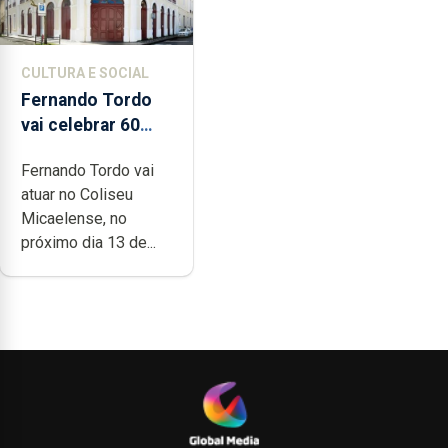
CULTURA E SOCIAL
Fernando Tordo
vai celebrar 60
anos de carreira
Fernando Tordo vai
no Coliseu
atuar no Coliseu
Micaelense
Micaelense, no
próximo dia 13 de...