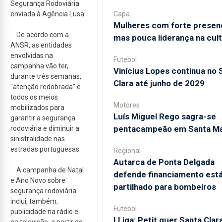
Segurança Rodoviária
enviada à Agência Lusa.
Capa
Mulheres com forte presen
De acordo com a
mas pouca liderança na cul
ANSR, as entidades
envolvidas na
Futebol
campanha vão ter,
Vinícius Lopes continua no 
durante três semanas,
Clara até junho de 2029
"atenção redobrada" e
todos os meios
Motores
mobilizados para
Luís Miguel Rego sagra-se
garantir a segurança
pentacampeão em Santa Ma
rodoviária e diminuir a
sinistralidade nas
estradas portuguesas.
Regional
Autarca de Ponta Delgada
A campanha de Natal
defende financiamento está
e Ano Novo sobre
partilhado para bombeiros
segurança rodoviária
inclui, também,
Futebol
publicidade na rádio e
I Liga: Petit quer Santa Clar