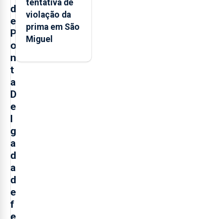
tentativa de
d
violação da
e
prima em São
P
Miguel
o
n
t
a
D
e
l
g
a
d
a
d
e
f
e