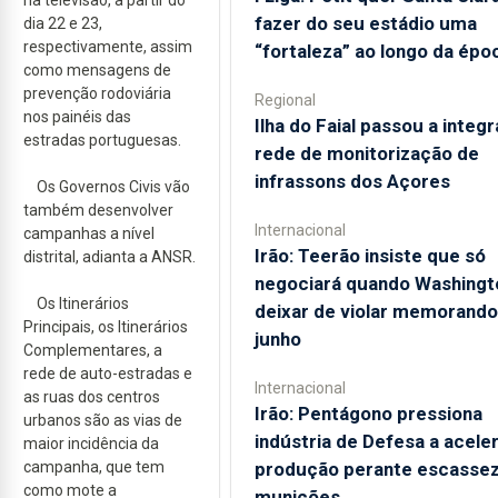
na televisão, a partir do
fazer do seu estádio uma
dia 22 e 23,
respectivamente, assim
“fortaleza” ao longo da épo
como mensagens de
prevenção rodoviária
Regional
nos painéis das
Ilha do Faial passou a integr
estradas portuguesas.
rede de monitorização de
infrassons dos Açores
Os Governos Civis vão
também desenvolver
Internacional
campanhas a nível
Irão: Teerão insiste que só
distrital, adianta a ANSR.
negociará quando Washingt
Os Itinerários
deixar de violar memorando
Principais, os Itinerários
junho
Complementares, a
rede de auto-estradas e
Internacional
as ruas dos centros
Irão: Pentágono pressiona
urbanos são as vias de
indústria de Defesa a acele
maior incidência da
campanha, que tem
produção perante escassez
como mote a
munições