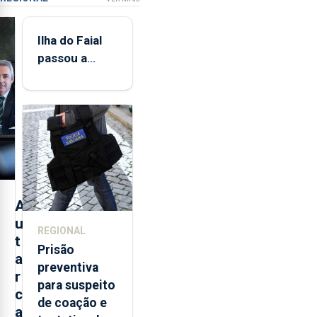
Ilha do Faial
passou a
integrar rede
de
monitorização
de infrassons
dos Açores
A
u
REGIONAL
t
Prisão
a
preventiva
r
para suspeito
c
de coação e
a