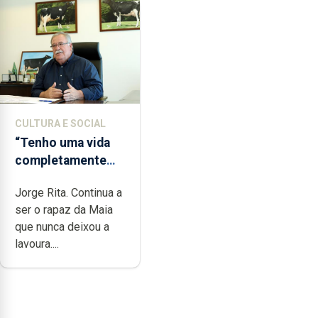
CULTURA E SOCIAL
“Tenho uma vida
completamente
cheia de trabalho,
Jorge Rita. Continua a
dedicação, gosto e
ser o rapaz da Maia
muita paixão”
que nunca deixou a
lavoura....