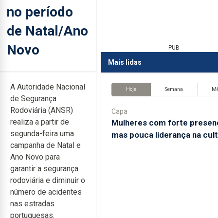
no período
de Natal/Ano
Novo
PUB
Mais lidas
A Autoridade Nacional
Hoje
Semana
M
de Segurança
Rodoviária (ANSR)
Capa
realiza a partir de
Mulheres com forte presen
segunda-feira uma
mas pouca liderança na cul
campanha de Natal e
Ano Novo para
garantir a segurança
rodoviária e diminuir o
número de acidentes
nas estradas
portuguesas.