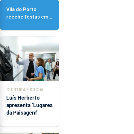
Vila do Porto
recebe festas em
honra de Nossa
Senhora da
Assunção
CULTURA E SOCIAL
Luís Herberto
apresenta ‘Lugares
da Paisagem’