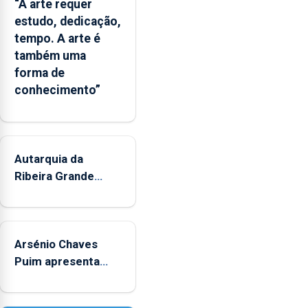
“A arte requer
o
estudo, dedicação,
Governo
tempo. A arte é
Regional
também uma
e
forma de
os
conhecimento”
municípios.
Autarquia da
Ribeira Grande
promove iniciativa
"Museus no Verão"
Arsénio Chaves
Puim apresenta
obras na Biblioteca
de Vila do Porto