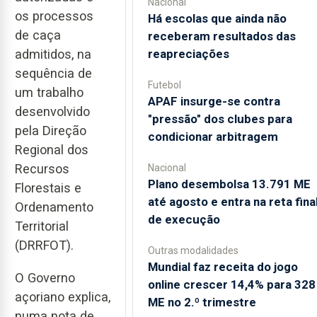
Nacional
os processos
Há escolas que ainda não
de caça
receberam resultados das
reapreciações
admitidos, na
sequência de
Futebol
um trabalho
APAF insurge-se contra
desenvolvido
"pressão" dos clubes para
pela Direção
condicionar arbitragem
Regional dos
Recursos
Nacional
Plano desembolsa 13.791 ME
Florestais e
até agosto e entra na reta fina
Ordenamento
de execução
Territorial
(DRRFOT).
Outras modalidades
Mundial faz receita do jogo
O Governo
online crescer 14,4% para 328
açoriano explica,
ME no 2.º trimestre
numa nota de