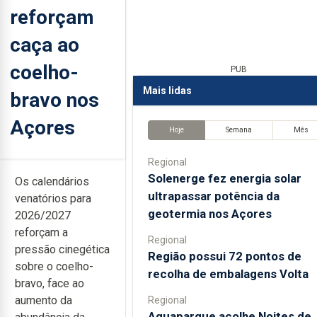
reforçam
caça ao
coelho-
PUB
Mais lidas
bravo nos
Açores
Hoje
Semana
Mês
Regional
Solenerge fez energia solar
Os calendários
ultrapassar potência da
venatórios para
geotermia nos Açores
2026/2027
reforçam a
Regional
pressão cinegética
Região possui 72 pontos de
sobre o coelho-
recolha de embalagens Volta
bravo, face ao
aumento da
Regional
Aquaparque acolhe Noites de