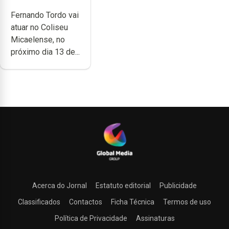
anos de carreira
Fernando Tordo vai
no Coliseu
atuar no Coliseu
Micaelense
Micaelense, no
próximo dia 13 de...
Acerca do Jornal
Estatuto editorial
Publicidade
Classificados
Contactos
Ficha Técnica
Termos de uso
Política de Privacidade
Assinaturas