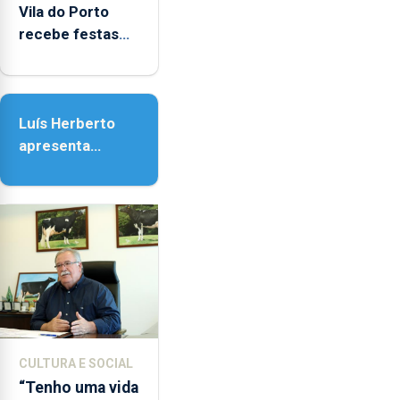
Vila do Porto
recebe festas
em honra de
Nossa Senhora
da Assunção
Luís Herberto
apresenta
‘Lugares da
Paisagem’
CULTURA E SOCIAL
“Tenho uma vida