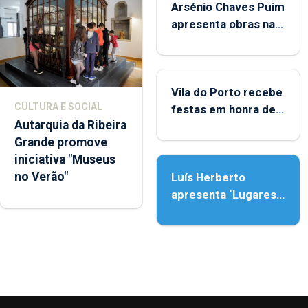
Arsénio Chaves Puim
apresenta obras na
Biblioteca de Vila do
Porto
Vila do Porto recebe
CULTURA E SOCIAL
festas em honra de
Autarquia da Ribeira
Nossa Senhora da
Grande promove
Assunção
iniciativa "Museus
no Verão"
Luís Herberto
apresenta ‘Lugares
da Paisagem’