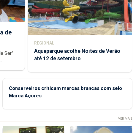
a de
REGIONAL
Aquaparque acolhe Noites de Verão
de Ser”
até 12 de setembro
junto das
Conserveiros criticam marcas brancas com selo
Marca Açores
VER MAIS