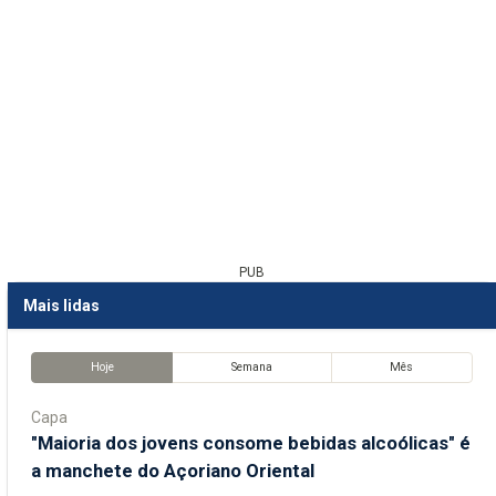
PUB
Mais lidas
Hoje
Semana
Mês
Capa
"Maioria dos jovens consome bebidas alcoólicas" é
a manchete do Açoriano Oriental