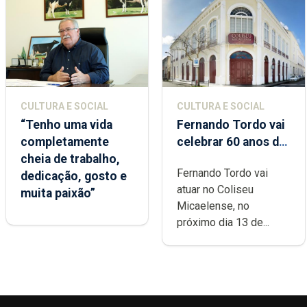
CULTURA E SOCIAL
CULTURA E SOCIAL
“Tenho uma vida
Fernando Tordo vai
completamente
celebrar 60 anos de
cheia de trabalho,
carreira no Coliseu
Fernando Tordo vai
dedicação, gosto e
Micaelense
atuar no Coliseu
muita paixão”
Micaelense, no
próximo dia 13 de...