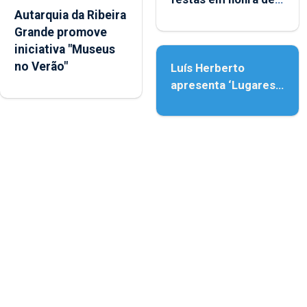
Autarquia da Ribeira
Nossa Senhora da
Grande promove
Assunção
iniciativa "Museus
no Verão"
Luís Herberto
apresenta ‘Lugares
da Paisagem’