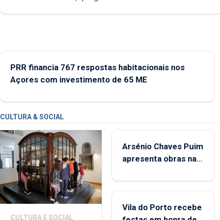
museológicos integrados na Rede Municipal de Museus aos
durante o mês de agosto, entre as 14h00 e as 18h00.
PRR financia 767 respostas habitacionais nos
Açores com investimento de 65 ME
CULTURA & SOCIAL
Arsénio Chaves Puim
apresenta obras na
Biblioteca de Vila do
Porto
Vila do Porto recebe
CULTURA E SOCIAL
festas em honra de