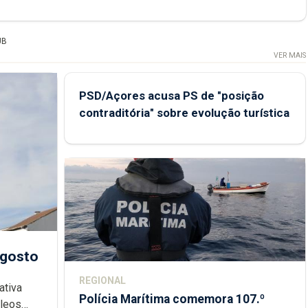
UB
VER MAIS
PSD/Açores acusa PS de "posição
contraditória" sobre evolução turística
agosto
REGIONAL
ativa
Polícia Marítima comemora 107.º
cleos