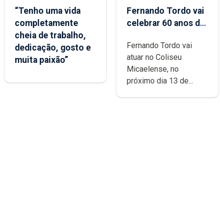
“Tenho uma vida
Fernando Tordo vai
completamente
celebrar 60 anos de
cheia de trabalho,
carreira no Coliseu
Fernando Tordo vai
dedicação, gosto e
Micaelense
atuar no Coliseu
muita paixão”
Micaelense, no
próximo dia 13 de...