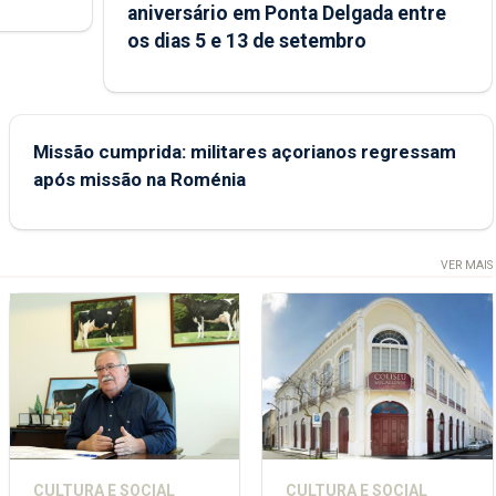
aniversário em Ponta Delgada entre
 sábados
os dias 5 e 13 de setembro
Missão cumprida: militares açorianos regressam
após missão na Roménia
VER MAIS
CULTURA E SOCIAL
CULTURA E SOCIAL