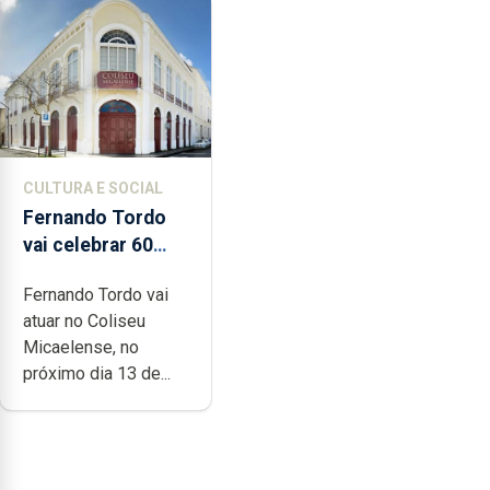
CULTURA E SOCIAL
Fernando Tordo
vai celebrar 60
anos de carreira
Fernando Tordo vai
no Coliseu
atuar no Coliseu
Micaelense
Micaelense, no
próximo dia 13 de...