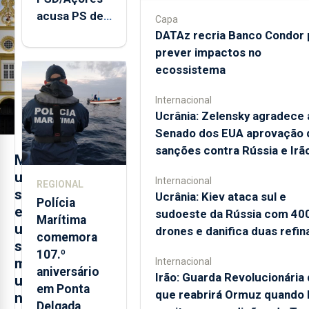
acusa PS de
Capa
"posição
DATAz recria Banco Condor 
contraditória"
prever impactos no
sobre
ecossistema
evolução
Internacional
turística
Ucrânia: Zelensky agradece 
Senado dos EUA aprovação 
sanções contra Rússia e Irã
M
u
Internacional
REGIONAL
s
Ucrânia: Kiev ataca sul e
Polícia
e
sudoeste da Rússia com 40
Marítima
u
drones e danifica duas refin
comemora
s
107.º
m
Internacional
aniversário
Irão: Guarda Revolucionária 
u
em Ponta
que reabrirá Ormuz quando
n
Delgada