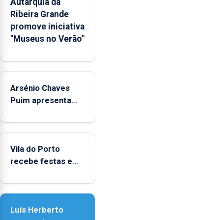
Autarquia da
na
Ribeira Grande
Rede
promove iniciativa
Municipal
"Museus no Verão"
de
Museus
aos
sábados
Arsénio Chaves
durante
o
Puim apresenta
mês
obras na Biblioteca
de
de Vila do Porto
agosto,
entre
Vila do Porto
as
recebe festas em
14h00
honra de Nossa
e
Senhora da
as
Assunção
18h00.
Luís Herberto