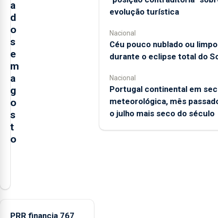
a
evolução turística
d
o
Nacional
s
Céu pouco nublado ou limpo
e
durante o eclipse total do So
m
a
Nacional
Portugal continental em sec
g
meteorológica, mês passado
o
o julho mais seco do século
s
t
o
A
Câmara
Municipal
da
Ribeira
PRR financia 767