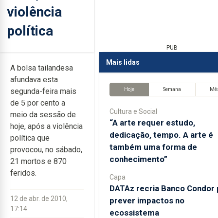
violência
política
PUB
Mais lidas
A bolsa tailandesa
afundava esta
Hoje
Semana
Mê
segunda-feira mais
de 5 por cento a
Cultura e Social
meio da sessão de
“A arte requer estudo,
hoje, após a violência
dedicação, tempo. A arte é
política que
também uma forma de
provocou, no sábado,
conhecimento”
21 mortos e 870
feridos.
Capa
DATAz recria Banco Condor 
12 de abr. de 2010,
prever impactos no
17:14
ecossistema