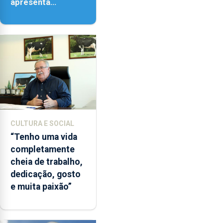
apresenta
‘Lugares da
Paisagem’
CULTURA E SOCIAL
“Tenho uma vida
completamente
cheia de trabalho,
dedicação, gosto
e muita paixão”