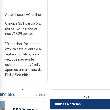
Autor: Lusa / AO online
O índice SET perdia 5,2
por cento fixando-se
nos 748,29 pontos.
"O principal factor que
explica esta quebra é a
agitação política, uma
vez que não existe
outro factor provável",
apontou um analista da
Phillip Securities.
PUB
REGIONAL
VER MAIS
PUB
Últimas Notícias
PSD/Açores