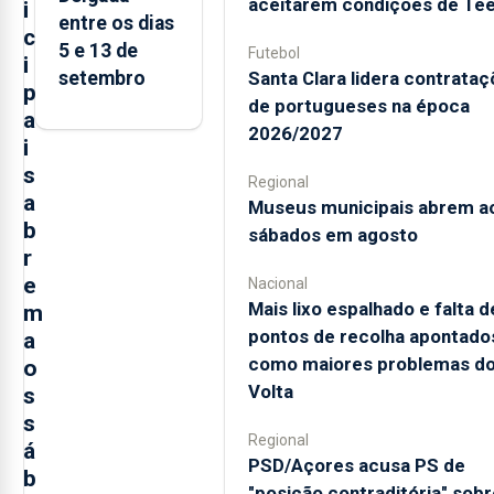
aceitarem condições de Te
i
entre os dias
c
5 e 13 de
Futebol
i
Santa Clara lidera contrata
setembro
p
de portugueses na época
a
2026/2027
i
s
Regional
a
Museus municipais abrem a
b
sábados em agosto
r
e
Nacional
Mais lixo espalhado e falta d
m
pontos de recolha apontado
a
como maiores problemas d
o
Volta
s
s
Regional
á
PSD/Açores acusa PS de
b
"posição contraditória" sobr