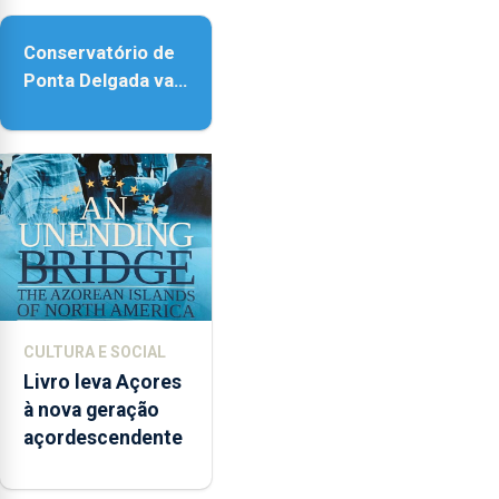
Conservatório de
Ponta Delgada vai
contar com novos
instrumentos
CULTURA E SOCIAL
Livro leva Açores
à nova geração
açordescendente