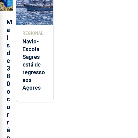
Sebastião
e cria 30
postos de
M
trabalho
a
REGIONAL
i
Navio-
s
Escola
d
Sagres
e
está de
3
regresso
8
aos
0
Açores
o
c
o
r
r
ê
n