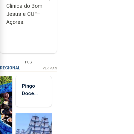
Clínica do Bom
Jesus e CUF–
Açores.
PUB
REGIONAL
VER MAIS
Pingo
Doce
abre esta
quinta-
feira nova
loja em
São