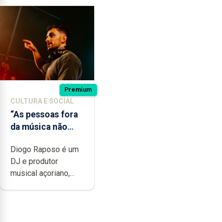
Premium
CULTURA E SOCIAL
“As pessoas fora
da música não
têm a noção do
Diogo Raposo é um
quão difícil é
DJ e produtor
produzir uma
musical açoriano,...
música”