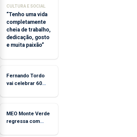
A
CULTURA E SOCIAL
ilha
“Tenho uma vida
das
completamente
Flores
cheia de trabalho,
apresenta
dedicação, gosto
um
e muita paixão”
“decréscimo
significativo”
da
CPUE
entre
Fernando Tordo
2022
vai celebrar 60
e
anos de carreira
2025
no Coliseu
Micaelense
MEO Monte Verde
regressa com
reforço da
acessibilidade