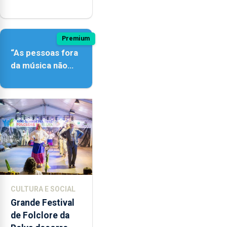
açordescendente
Premium
“As pessoas fora
da música não
têm a noção do
quão difícil é
produzir uma
música”
CULTURA E SOCIAL
Grande Festival
de Folclore da