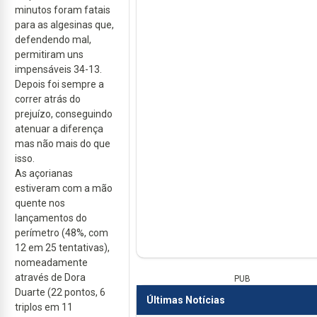
minutos foram fatais
para as algesinas que,
defendendo mal,
permitiram uns
impensáveis 34-13.
Depois foi sempre a
correr atrás do
prejuízo, conseguindo
atenuar a diferença
mas não mais do que
isso.
As açorianas
estiveram com a mão
quente nos
lançamentos do
perímetro (48%, com
12 em 25 tentativas),
nomeadamente
através de Dora
PUB
Duarte (22 pontos, 6
Últimas Notícias
triplos em 11