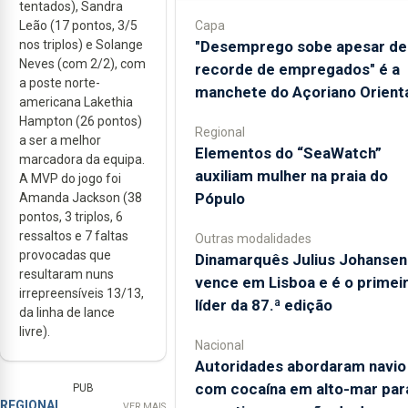
tentados), Sandra
Leão (17 pontos, 3/5
Capa
nos triplos) e Solange
"Desemprego sobe apesar de
Neves (com 2/2), com
recorde de empregados" é a
a poste norte-
manchete do Açoriano Orient
americana Lakethia
Hampton (26 pontos)
Regional
a ser a melhor
​Elementos do “SeaWatch”
marcadora da equipa.
auxiliam mulher na praia do
A MVP do jogo foi
Pópulo
Amanda Jackson (38
pontos, 3 triplos, 6
ressaltos e 7 faltas
Outras modalidades
provocadas que
Dinamarquês Julius Johansen
resultaram nuns
vence em Lisboa e é o primei
irrepreensíveis 13/13,
líder da 87.ª edição
da linha de lance
livre).
Nacional
Autoridades abordaram navio
com cocaína em alto-mar par
PUB
REGIONAL
VER MAIS