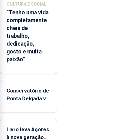
CULTURA E SOCIAL
“Tenho uma vida
completamente
cheia de
trabalho,
dedicação,
gosto e muita
paixão”
Conservatório de
Ponta Delgada vai
contar com
novos
instrumentos
Livro leva Açores
à nova geração