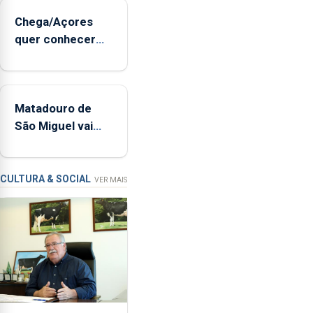
sopro,
Chega/Açores
uma
quer conhecer
harpa,
medidas para
tímpanos
controlar a dívida
e
pública regional
estrados,
Matadouro de
permitindo
São Miguel vai
reforçar
ser alvo de
as
requalificação
condições
de
CULTURA & SOCIAL
VER MAIS
ensino
da
instituição