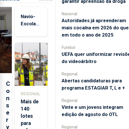
garantir apreensão da droga
Nacional
Navio-
Autoridades já apreenderam
Escola
mais cocaína em 2026 do que
Sagres
em todo o ano de 2025
está de
regresso
Futebol
aos
UEFA quer uniformizar revisõ
Açores
do videoárbitro
Regional
Abertas candidaturas para
C
programa ESTAGIAR T, L e +
o
REGIONAL
n
Regional
Mais de
s
Vinte e um jovens integram
140
e
edição de agosto do OTL
lotes
r
para
v
Regional