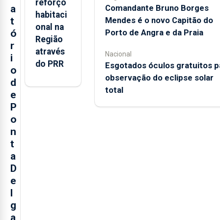
reforço
a
Comandante Bruno Borges
habitaci
t
Mendes é o novo Capitão do
onal na
ó
Porto de Angra e da Praia
Região
r
através
Nacional
i
do PRR
Esgotados óculos gratuitos p
o
observação do eclipse solar
d
total
e
P
o
n
t
a
D
e
l
g
a