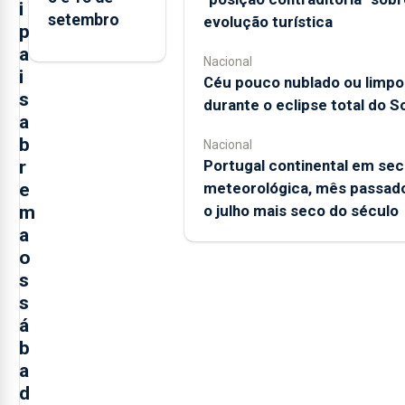
i
setembro
evolução turística
p
a
Nacional
i
Céu pouco nublado ou limpo
s
durante o eclipse total do So
a
b
Nacional
r
Portugal continental em sec
e
meteorológica, mês passado
m
o julho mais seco do século
a
o
s
s
á
b
a
d