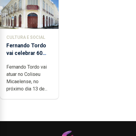
CULTURA E SOCIAL
Fernando Tordo
vai celebrar 60
anos de carreira
Fernando Tordo vai
no Coliseu
atuar no Coliseu
Micaelense
Micaelense, no
próximo dia 13 de...