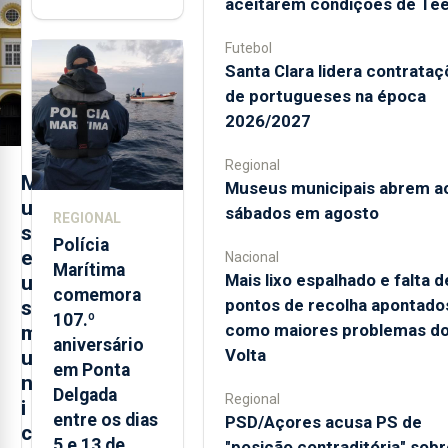
aceitarem condições de Te
contraditória"
sobre
Futebol
Santa Clara lidera contrata
evolução
de portugueses na época
turística
2026/2027
Regional
M
Museus municipais abrem a
u
sábados em agosto
REGIONAL
s
Polícia
e
Nacional
Marítima
Mais lixo espalhado e falta d
u
comemora
pontos de recolha apontado
s
107.º
como maiores problemas d
m
aniversário
Volta
u
em Ponta
n
Delgada
Regional
i
entre os dias
PSD/Açores acusa PS de
c
5 e 13 de
"posição contraditória" sobr