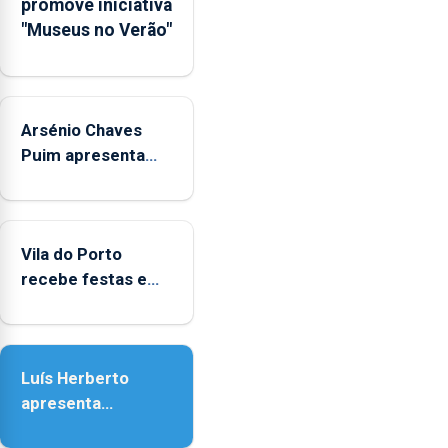
promove iniciativa
Municipal
"Museus no Verão"
de
Museus
aos
sábados
Arsénio Chaves
durante
o
Puim apresenta
mês
obras na Biblioteca
de
de Vila do Porto
agosto,
entre
Vila do Porto
as
recebe festas em
14h00
honra de Nossa
e
Senhora da
as
Assunção
18h00.
Luís Herberto
apresenta
‘Lugares da