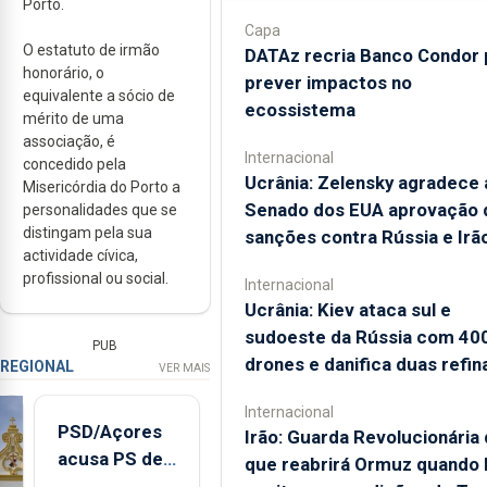
Porto.
Capa
O estatuto de irmão
DATAz recria Banco Condor 
honorário, o
prever impactos no
equivalente a sócio de
ecossistema
mérito de uma
associação, é
Internacional
concedido pela
Ucrânia: Zelensky agradece 
Misericórdia do Porto a
Senado dos EUA aprovação 
personalidades que se
distingam pela sua
sanções contra Rússia e Irã
actividade cívica,
profissional ou social.
Internacional
Ucrânia: Kiev ataca sul e
sudoeste da Rússia com 40
PUB
drones e danifica duas refin
REGIONAL
VER MAIS
Internacional
PSD/Açores
Irão: Guarda Revolucionária 
acusa PS de
que reabrirá Ormuz quando
"posição