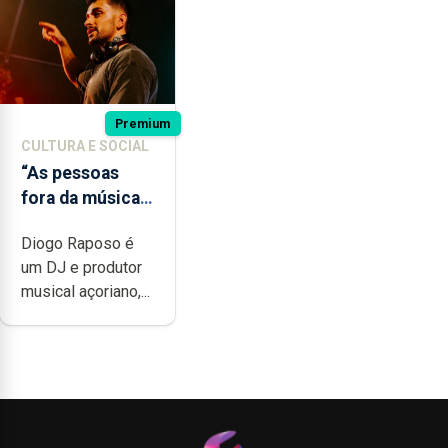
Premium
CULTURA E SOCIAL
“As pessoas
fora da música
não têm a
Diogo Raposo é
noção do quão
um DJ e produtor
difícil é
musical açoriano,...
produzir uma
música”