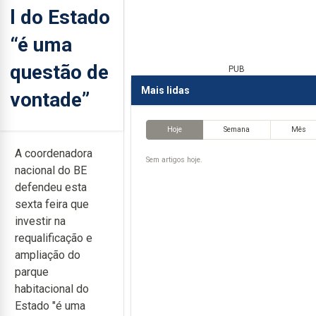
l do Estado
“é uma
questão de
PUB
Mais lidas
vontade”
Hoje
Semana
Mês
A coordenadora
Sem artigos hoje.
nacional do BE
defendeu esta
sexta feira que
investir na
requalificação e
ampliação do
parque
habitacional do
Estado "é uma