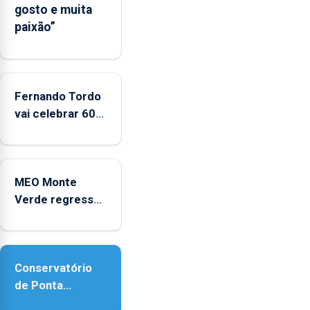
gosto e muita
CPUE
paixão”
entre
2022
e
2025
Fernando Tordo
vai celebrar 60
anos de carreira
no Coliseu
Micaelense
MEO Monte
Verde regressa
com reforço da
acessibilidade
Conservatório
de Ponta
Delgada vai