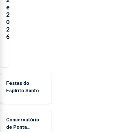
e
2
0
2
6
Açores
registaram
mais
de
380
Festas do
ocorrências
Espírito Santo
e
mais ecológicas
mais
de
160
Conservatório
inspeções
de Ponta
relacionadas