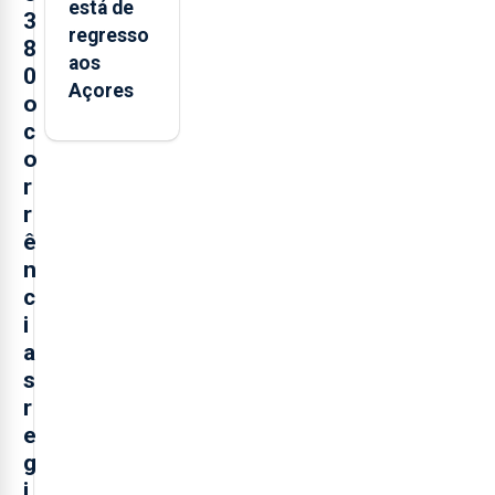
está de
3
regresso
8
aos
0
Açores
o
c
o
r
r
ê
n
c
i
a
s
r
e
g
i