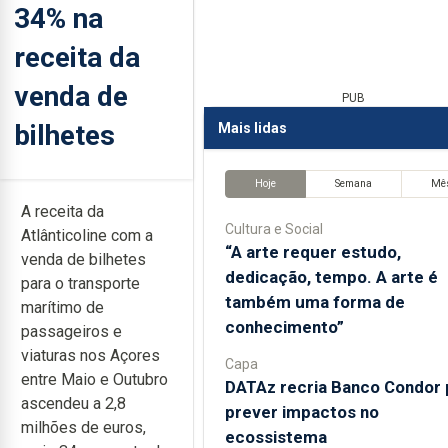
34% na
receita da
venda de
PUB
bilhetes
Mais lidas
Hoje
Semana
Mê
A receita da
Cultura e Social
Atlânticoline com a
“A arte requer estudo,
venda de bilhetes
dedicação, tempo. A arte é
para o transporte
também uma forma de
marítimo de
conhecimento”
passageiros e
viaturas nos Açores
Capa
entre Maio e Outubro
DATAz recria Banco Condor 
ascendeu a 2,8
prever impactos no
milhões de euros,
ecossistema