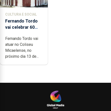
CULTURA E SOCIAL
Fernando Tordo
vai celebrar 60
anos de carreira
Fernando Tordo vai
no Coliseu
atuar no Coliseu
Micaelense
Micaelense, no
próximo dia 13 de...