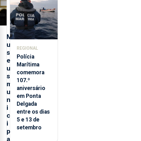
evolução
turística
M
u
REGIONAL
s
Polícia
e
Marítima
u
comemora
s
107.º
m
aniversário
u
em Ponta
n
Delgada
i
entre os dias
c
5 e 13 de
i
setembro
p
a