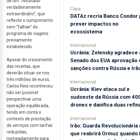
de um “resultado
verdadeiramente
Capa
extraordinário”, que
DATAz recria Banco Condor 
reflecte o cumprimento
prever impactos no
sem “falhas” do
ecossistema
programa de viagens
previamente
Internacional
estabelecido.
Ucrânia: Zelensky agradece 
Apesar do crescimento
Senado dos EUA aprovação 
das receitas, que
sanções contra Rússia e Irã
deverão situar-se nos
três milhões de euros,
Internacional
Carlos Reis reconheceu
Ucrânia: Kiev ataca sul e
não ser possível
sudoeste da Rússia com 40
perspectivar uma
drones e danifica duas refin
operação equilibrada,
tendo em conta o
Internacional
contexto de prestação
Irão: Guarda Revolucionária 
de serviços com tarifas
reduzidas,
que reabrirá Ormuz quando
nomeadamente para