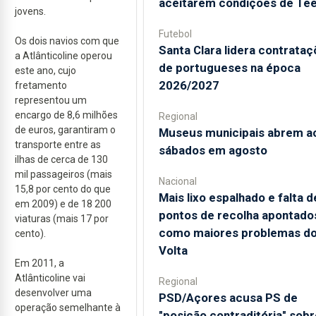
aceitarem condições de Te
jovens.
Futebol
Os dois navios com que
Santa Clara lidera contrata
a Atlânticoline operou
de portugueses na época
este ano, cujo
2026/2027
fretamento
representou um
encargo de 8,6 milhões
Regional
de euros, garantiram o
Museus municipais abrem a
transporte entre as
sábados em agosto
ilhas de cerca de 130
mil passageiros (mais
Nacional
15,8 por cento do que
Mais lixo espalhado e falta d
em 2009) e de 18 200
pontos de recolha apontado
viaturas (mais 17 por
como maiores problemas d
cento).
Volta
Em 2011, a
Atlânticoline vai
Regional
desenvolver uma
PSD/Açores acusa PS de
operação semelhante à
"posição contraditória" sobr