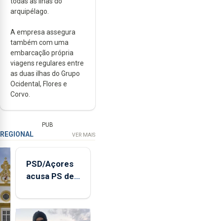
todas as ilhas do
arquipélago.
A empresa assegura
também com uma
embarcação própria
viagens regulares entre
as duas ilhas do Grupo
Ocidental, Flores e
Corvo.
PUB
REGIONAL
VER MAIS
PSD/Açores
acusa PS de
"posição
contraditória"
sobre