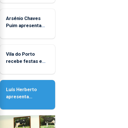
aos
sábados
Arsénio Chaves
durante
o
Puim apresenta
mês
obras na Biblioteca
de
de Vila do Porto
agosto,
entre
Vila do Porto
as
recebe festas em
14h00
honra de Nossa
e
Senhora da
as
Assunção
18h00.
Luís Herberto
apresenta
‘Lugares da
Paisagem’