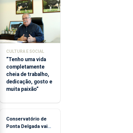
da
instituição
CULTURA E SOCIAL
“Tenho uma vida
completamente
cheia de trabalho,
dedicação, gosto e
muita paixão”
Conservatório de
Ponta Delgada vai