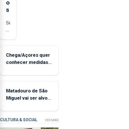
o
s
Serão
adquiridos
instrumentos
de
sopro,
Chega/Açores quer
uma
conhecer medidas
harpa,
para controlar a
tímpanos
dívida pública
e
regional
estrados,
Matadouro de São
permitindo
Miguel vai ser alvo
reforçar
de requalificação
as
condições
de
CULTURA & SOCIAL
VER MAIS
ensino