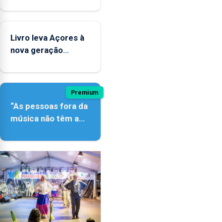
contar com novos
instrumentos
Livro leva Açores à
nova geração
açordescendente
Premium
“As pessoas fora da
música não têm a
noção do quão
difícil é produzir
uma música”