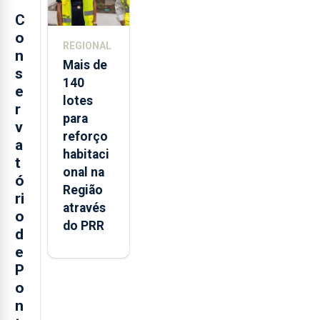
C
o
REGIONAL
n
Mais de
s
140
e
lotes
r
para
v
reforço
a
habitaci
t
onal na
ó
Região
ri
através
o
do PRR
d
e
P
o
n