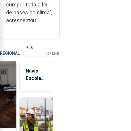
cumprir toda a lei
de bases do clima",
acrescentou.
PUB
REGIONAL
VER MAIS
Navio-
Escola
Sagres
está de
regresso
aos
Açores