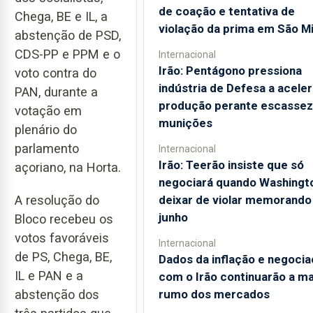
de coação e tentativa de
Chega, BE e IL, a
violação da prima em São M
abstenção de PSD,
CDS-PP e PPM e o
Internacional
Irão: Pentágono pressiona
voto contra do
indústria de Defesa a aceler
PAN, durante a
produção perante escassez
votação em
munições
plenário do
parlamento
Internacional
Irão: Teerão insiste que só
açoriano, na Horta.
negociará quando Washingt
deixar de violar memorando
A resolução do
junho
Bloco recebeu os
votos favoráveis
Internacional
de PS, Chega, BE,
Dados da inflação e negoci
IL e PAN e a
com o Irão continuarão a m
rumo dos mercados
abstenção dos