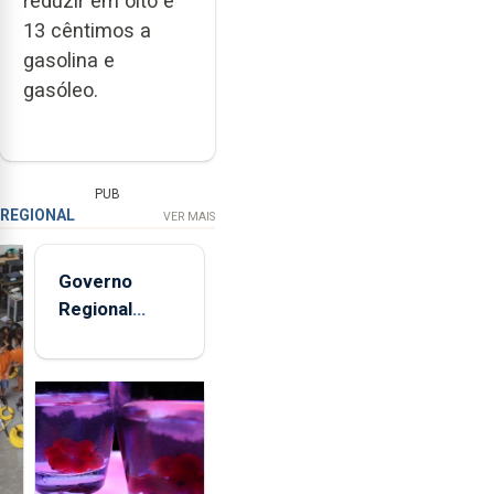
reduzir em oito e
13 cêntimos a
gasolina e
gasóleo.
PUB
REGIONAL
VER MAIS
Governo
Regional
entregou 12
apartamentos
na freguesia
da Maia