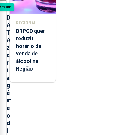
emium
D
REGIONAL
A
DRPCD quer
T
reduzir
A
horário de
z
venda de
c
álcool na
r
Região
i
a
g
é
m
e
o
d
i