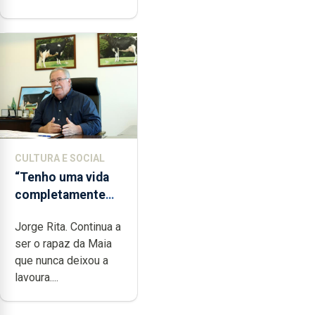
CULTURA E SOCIAL
“Tenho uma vida
completamente
cheia de trabalho,
Jorge Rita. Continua a
dedicação, gosto
ser o rapaz da Maia
e muita paixão”
que nunca deixou a
lavoura....