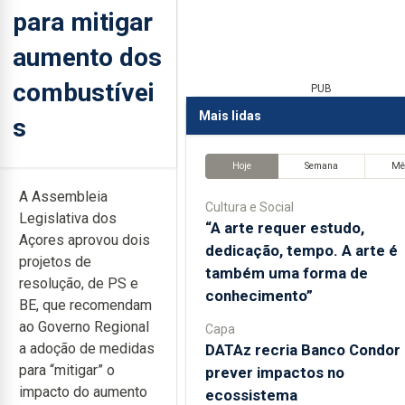
para mitigar
aumento dos
combustívei
PUB
Mais lidas
s
Hoje
Semana
Mê
A Assembleia
Cultura e Social
Legislativa dos
“A arte requer estudo,
Açores aprovou dois
dedicação, tempo. A arte é
projetos de
também uma forma de
resolução, de PS e
conhecimento”
BE, que recomendam
ao Governo Regional
Capa
a adoção de medidas
DATAz recria Banco Condor 
para “mitigar” o
prever impactos no
impacto do aumento
ecossistema