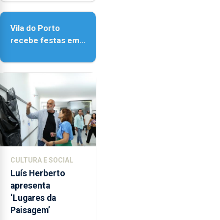
de Vila do Porto
a
fiscalização
Vila do Porto
das
recebe festas em
atividades
honra de Nossa
marítimas.
Senhora da
Assunção
CULTURA E SOCIAL
Luís Herberto
apresenta
‘Lugares da
Paisagem’