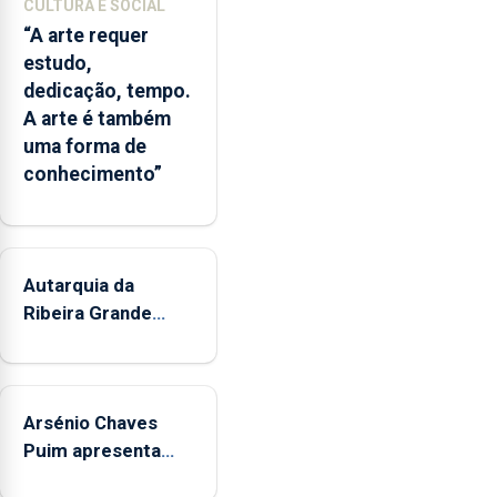
CULTURA E SOCIAL
ambientais,
“A arte requer
numa
estudo,
ferramenta
dedicação, tempo.
que
A arte é também
poderá
uma forma de
apoiar
conhecimento”
a
gestão
das
áreas
marinhas
Autarquia da
protegidas,
Ribeira Grande
a
promove iniciativa
previsão
"Museus no Verão"
de
alterações
Arsénio Chaves
no
Puim apresenta
ecossistema
obras na Biblioteca
e