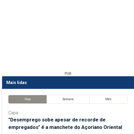
PUB
Mais lidas
Hoje
Semana
Mês
Capa
"Desemprego sobe apesar de recorde de
empregados" é a manchete do Açoriano Oriental