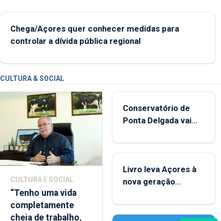
Chega/Açores quer conhecer medidas para
controlar a dívida pública regional
CULTURA & SOCIAL
Conservatório de
Ponta Delgada vai
contar com novos
instrumentos
Livro leva Açores à
CULTURA E SOCIAL
nova geração
“Tenho uma vida
açordescendente
completamente
cheia de trabalho,