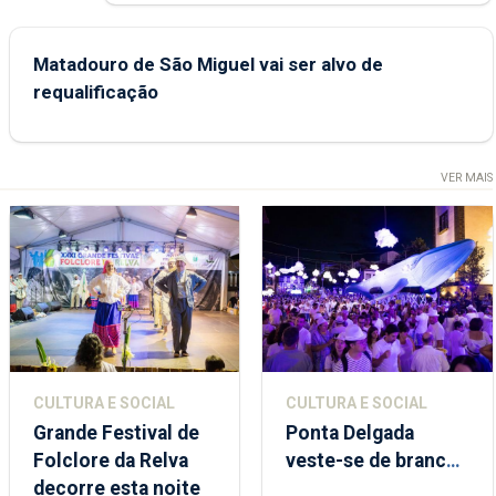
Matadouro de São Miguel vai ser alvo de
requalificação
VER MAIS
CULTURA E SOCIAL
CULTURA E SOCIAL
Grande Festival de
Ponta Delgada
Folclore da Relva
veste-se de branco
decorre esta noite
sábado