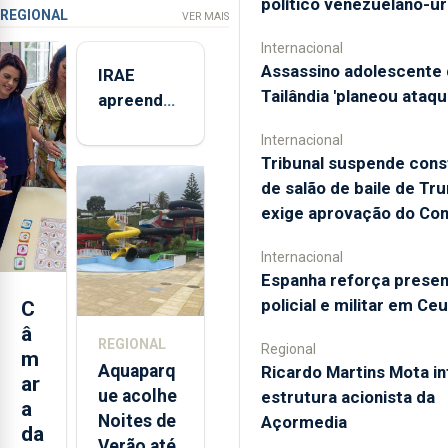
político venezuelano-u
REGIONAL
VER MAIS
Internacional
Assassino adolescente 
IRAE
Tailândia 'planeou ataqu
apreendeu
mais de 32
Internacional
toneladas
Tribunal suspende con
de
de salão de baile de Tr
alimentos
exige aprovação do Co
entre
2021 e
Internacional
2025 nos
Espanha reforça prese
Açores
policial e militar em Ce
C
â
REGIONAL
Regional
m
Aquaparq
Ricardo Martins Mota in
ar
ue acolhe
estrutura acionista da
a
Noites de
Açormedia
da
Verão até