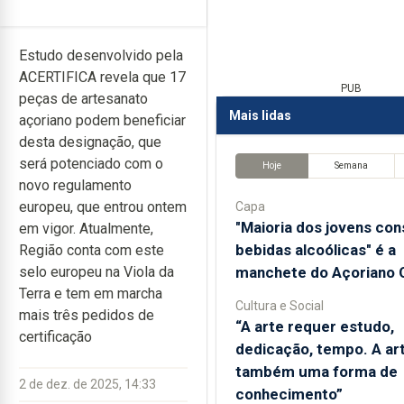
Estudo desenvolvido pela
ACERTIFICA revela que 17
PUB
peças de artesanato
Mais lidas
açoriano podem beneficiar
desta designação, que
será potenciado com o
Hoje
Semana
novo regulamento
europeu, que entrou ontem
Capa
"Maioria dos jovens co
em vigor. Atualmente,
bebidas alcoólicas" é a
Região conta com este
manchete do Açoriano O
selo europeu na Viola da
Terra e tem em marcha
Cultura e Social
mais três pedidos de
“A arte requer estudo,
certificação
dedicação, tempo. A ar
também uma forma de
2 de dez. de 2025, 14:33
conhecimento”