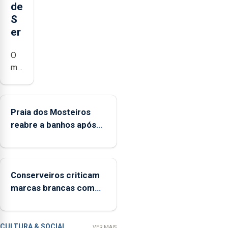
de
S
er
O
município
da
Lagoa,
está
Praia dos Mosteiros
a
reabre a banhos após
implementar
terceira interditação
o
programa
“Hora
Conserveiros criticam
de
marcas brancas com
Ser”
selo Marca Açores
para
a
prevenção
CULTURA & SOCIAL
VER MAIS