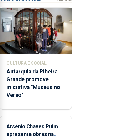
primária
da
violência
doméstica,
através
da
promoção
de
CULTURA E SOCIAL
competências
Autarquia da Ribeira
pessoais,
Grande promove
emocionais
iniciativa "Museus no
e
Verão"
sociais
junto
das
crianças
Arsénio Chaves Puim
apresenta obras na