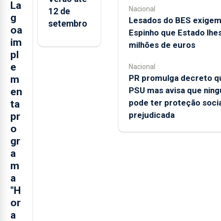
La
Nacional
12 de
g
Lesados do BES exige
setembro
oa
Espinho que Estado lhe
im
milhões de euros
pl
e
Nacional
PR promulga decreto qu
m
PSU mas avisa que nin
en
pode ter proteção socia
ta
prejudicada
pr
o
gr
a
m
a
"H
or
a