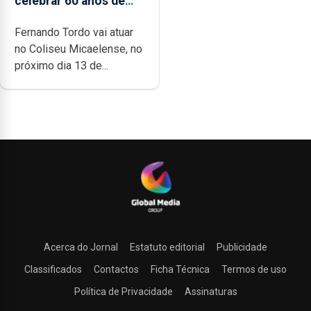
celebrar 60 anos de
carreira no Coliseu
Fernando Tordo vai atuar
Micaelense
no Coliseu Micaelense, no
próximo dia 13 de...
Acerca do Jornal
Estatuto editorial
Publicidade
Classificados
Contactos
Ficha Técnica
Termos de uso
Política de Privacidade
Assinaturas