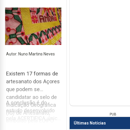
Autor: Nuno Martins Neves
Existem 17 formas de
artesanato dos Açores
que podem se
candidatar ao selo de
A conclusão é do
Indicação Geográfica
estudo desenvolvido
(IG) de Artesanato,
PUB
pela ACERTIFICA, único
atribuído pela EUIPO
Últimas Notícias
organismo de
(Instituto da