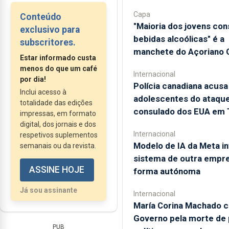
certificação acreditado
Propriedade Intelectual
Capa
Conteúdo
pelo...
da União Europeia, na
"Maioria dos jovens co
exclusivo para
sigla inglesa), e que
bebidas alcoólicas" é a
subscritores.
manchete do Açoriano O
desde ontem, 1 de
Estar informado custa
dezembro, tem um
menos do que um café
Internacional
novo regulamento.
por dia!
Polícia canadiana acusa
Inclui acesso à
adolescentes do ataque
totalidade das edições
consulado dos EUA em 
impressas, em formato
digital, dos jornais e dos
Internacional
respetivos suplementos
Modelo de IA da Meta in
semanais ou da revista.
sistema de outra empr
ASSINE HOJE
forma autónoma
Já sou assinante
Internacional
María Corina Machado c
Governo pela morte de
PUB