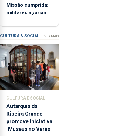
Missão cumprida:
ME
iniciativa
militares açorianos
“Museus
regressam após
no
missão na Roménia
Verão”,
que
CULTURA & SOCIAL
VER MAIS
garante
a
abertura
dos
museus
e
núcleos
museológicos
CULTURA E SOCIAL
integrados
Autarquia da
na
Ribeira Grande
Rede
promove iniciativa
Municipal
"Museus no Verão"
de