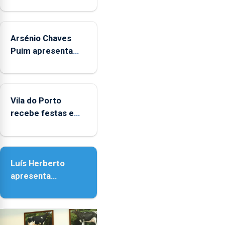
Museus
aos
sábados
Arsénio Chaves
durante
o
Puim apresenta
mês
obras na Biblioteca
de
de Vila do Porto
agosto,
entre
Vila do Porto
as
recebe festas em
14h00
honra de Nossa
e
Senhora da
as
Assunção
18h00.
Luís Herberto
apresenta
‘Lugares da
Paisagem’