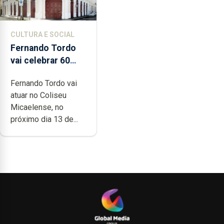
CULTURA E SOCIAL
Fernando Tordo
vai celebrar 60
anos de carreira
Fernando Tordo vai
no Coliseu
atuar no Coliseu
Micaelense
Micaelense, no
próximo dia 13 de...