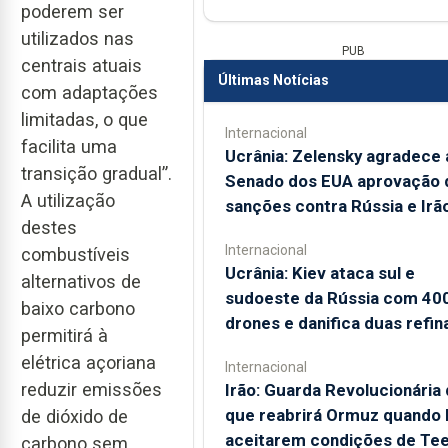
poderem ser
utilizados nas
PUB
centrais atuais
Últimas Notícias
com adaptações
limitadas, o que
Internacional
facilita uma
Ucrânia: Zelensky agradece 
transição gradual”.
Senado dos EUA aprovação 
A utilização
sanções contra Rússia e Irã
destes
Internacional
combustíveis
Ucrânia: Kiev ataca sul e
alternativos de
sudoeste da Rússia com 40
baixo carbono
drones e danifica duas refin
permitirá à
elétrica açoriana
Internacional
reduzir emissões
Irão: Guarda Revolucionária 
que reabrirá Ormuz quando
de dióxido de
aceitarem condições de Te
carbono sem