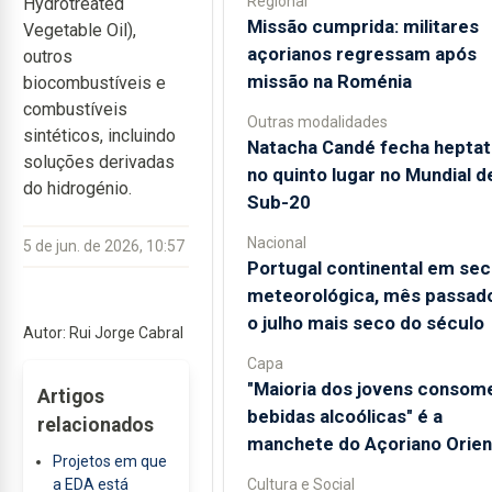
Regional
Hydrotreated
Missão cumprida: militares
Vegetable Oil),
açorianos regressam após
outros
missão na Roménia
biocombustíveis e
combustíveis
Outras modalidades
sintéticos, incluindo
Natacha Candé fecha heptat
soluções derivadas
no quinto lugar no Mundial d
do hidrogénio.
Sub-20
Nacional
5 de jun. de 2026, 10:57
Portugal continental em sec
meteorológica, mês passado
o julho mais seco do século
Autor: Rui Jorge Cabral
Capa
"Maioria dos jovens consom
Artigos
bebidas alcoólicas" é a
relacionados
manchete do Açoriano Orien
Projetos em que
Cultura e Social
a EDA está