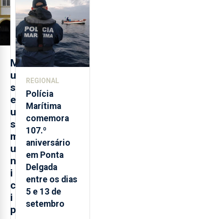
evolução
turística
M
u
REGIONAL
s
Polícia
e
Marítima
u
comemora
s
107.º
m
aniversário
u
em Ponta
n
Delgada
i
entre os dias
c
5 e 13 de
i
setembro
p