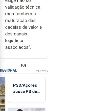
exige não só
validação técnica,
mas também a
maturação das
cadeias de valor e
dos canais
logísticos
associados”.
PUB
REGIONAL
VER MAIS
PSD/Açores
acusa PS de
"posição
contraditória"
sobre