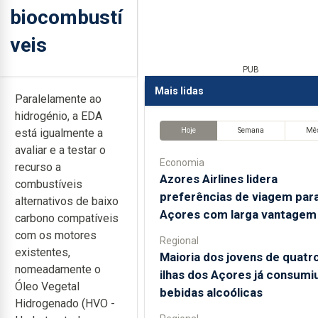
biocombustí
veis
PUB
Mais lidas
Paralelamente ao
hidrogénio, a EDA
Hoje
Semana
Mê
está igualmente a
avaliar e a testar o
Economia
recurso a
Azores Airlines lidera
combustíveis
preferências de viagem par
alternativos de baixo
Açores com larga vantagem
carbono compatíveis
com os motores
Regional
existentes,
Maioria dos jovens de quatr
nomeadamente o
ilhas dos Açores já consumi
Óleo Vegetal
bebidas alcoólicas
Hidrogenado (HVO -