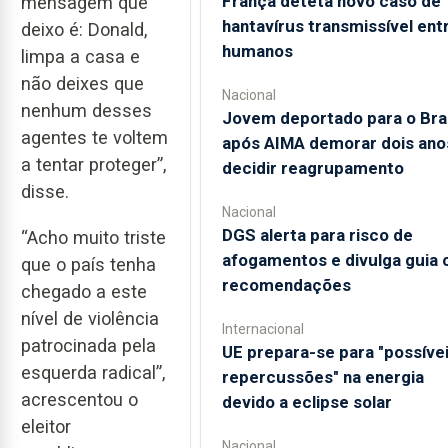
França deteta novo caso de
mensagem que
hantavírus transmissível ent
deixo é: Donald,
humanos
limpa a casa e
não deixes que
Nacional
nenhum desses
Jovem deportado para o Bras
agentes te voltem
após AIMA demorar dois ano
a tentar proteger”,
decidir reagrupamento
disse.
Nacional
DGS alerta para risco de
“Acho muito triste
afogamentos e divulga guia
que o país tenha
recomendações
chegado a este
nível de violência
Internacional
patrocinada pela
UE prepara-se para "possíve
esquerda radical”,
repercussões" na energia
acrescentou o
devido a eclipse solar
eleitor
Nacional