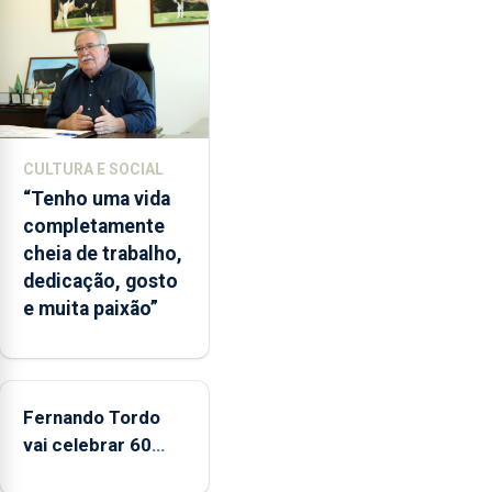
lapas
entre
2022
e
2026.
A
CULTURA E SOCIAL
ilha
“Tenho uma vida
das
completamente
Flores
cheia de trabalho,
apresenta
dedicação, gosto
um
e muita paixão”
“decréscimo
significativo”
da
CPUE
entre
Fernando Tordo
2022
vai celebrar 60
e
anos de carreira