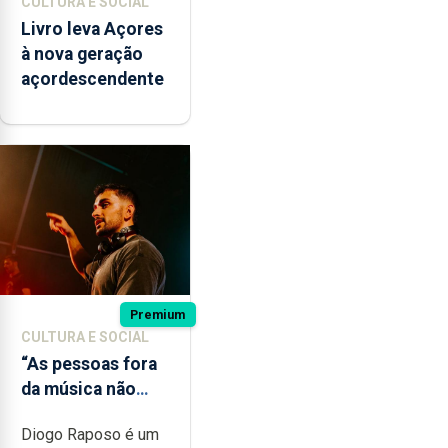
CULTURA E SOCIAL
Livro leva Açores
à nova geração
açordescendente
Premium
CULTURA E SOCIAL
“As pessoas fora
da música não
têm a noção do
Diogo Raposo é um
quão difícil é