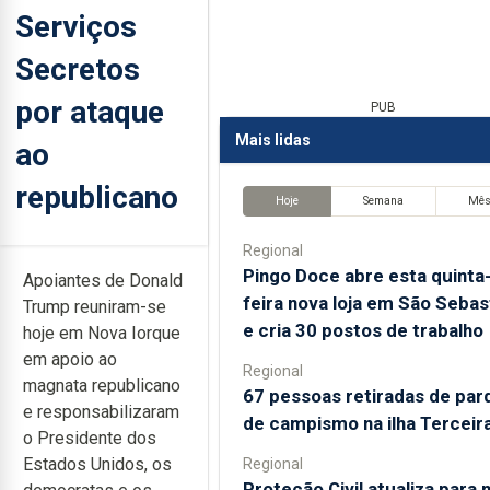
Serviços
Secretos
por ataque
PUB
Mais lidas
ao
republicano
Hoje
Semana
Mê
Regional
Pingo Doce abre esta quinta
Apoiantes de Donald
feira nova loja em São Sebas
Trump reuniram-se
e cria 30 postos de trabalho
hoje em Nova Iorque
em apoio ao
Regional
magnata republicano
67 pessoas retiradas de par
e responsabilizaram
de campismo na ilha Terceir
o Presidente dos
Estados Unidos, os
Regional
Proteção Civil atualiza para 