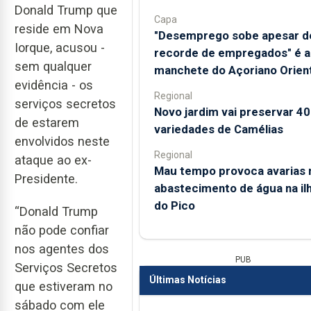
Donald Trump que
Capa
reside em Nova
"Desemprego sobe apesar d
Iorque, acusou -
recorde de empregados" é a
sem qualquer
manchete do Açoriano Orient
evidência - os
Regional
serviços secretos
Novo jardim vai preservar 4
de estarem
variedades de Camélias
envolvidos neste
Regional
ataque ao ex-
Mau tempo provoca avarias 
Presidente.
abastecimento de água na il
do Pico
“Donald Trump
não pode confiar
nos agentes dos
PUB
Serviços Secretos
Últimas Notícias
que estiveram no
sábado com ele