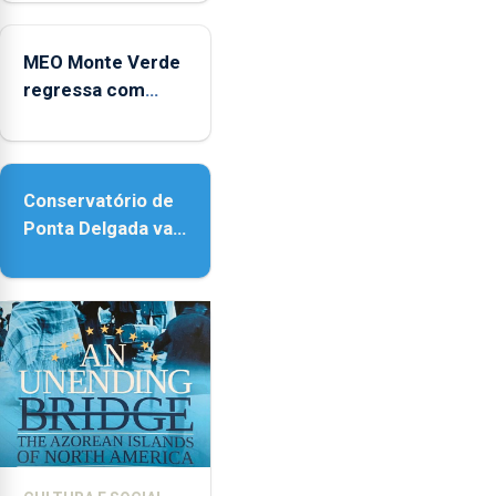
2025
no Coliseu
Micaelense
MEO Monte Verde
regressa com
reforço da
acessibilidade
Conservatório de
Ponta Delgada vai
contar com novos
instrumentos