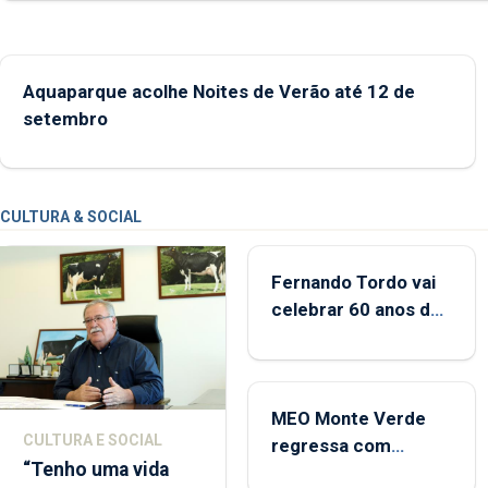
Aquaparque acolhe Noites de Verão até 12 de
setembro
CULTURA & SOCIAL
Fernando Tordo vai
celebrar 60 anos de
carreira no Coliseu
Micaelense
MEO Monte Verde
CULTURA E SOCIAL
regressa com
“Tenho uma vida
reforço da