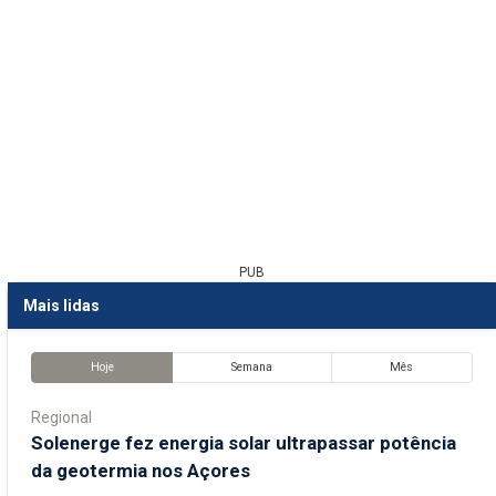
PUB
Mais lidas
Hoje
Semana
Mês
Regional
Solenerge fez energia solar ultrapassar potência
da geotermia nos Açores