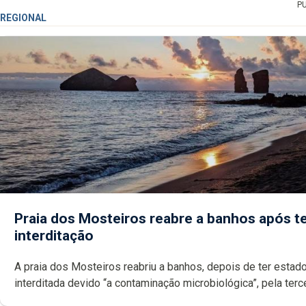
P
REGIONAL
Praia dos Mosteiros reabre a banhos após te
interditação
A praia dos Mosteiros reabriu a banhos, depois de ter estado
interditada devido “a contaminação microbiológica”, pela terceira vez
desde o início da época balnear