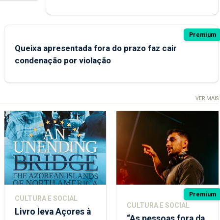
Premium
Queixa apresentada fora do prazo faz cair
condenação por violação
VER MAIS
Premium
CULTURA E SOCIAL
CULTURA E SOCIAL
Livro leva Açores à
“As pessoas fora da