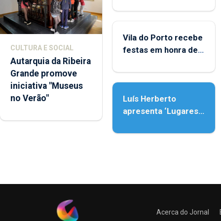
Biblioteca de Vila do
Porto
Vila do Porto recebe
CULTURA E SOCIAL
festas em honra de
Autarquia da Ribeira
Nossa Senhora da
Grande promove
Assunção
iniciativa "Museus
no Verão"
Luís Herberto
apresenta ‘Lugares
da Paisagem’
Acerca do Jornal