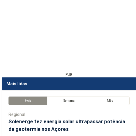
PUB
Mais lidas
Hoje
Semana
Mês
Regional
Solenerge fez energia solar ultrapassar potência
da geotermia nos Açores