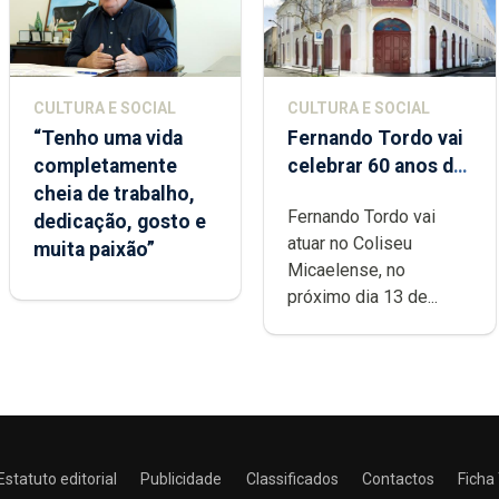
CULTURA E SOCIAL
CULTURA E SOCIAL
“Tenho uma vida
Fernando Tordo vai
completamente
celebrar 60 anos de
cheia de trabalho,
carreira no Coliseu
Fernando Tordo vai
dedicação, gosto e
Micaelense
atuar no Coliseu
muita paixão”
Micaelense, no
próximo dia 13 de...
Estatuto editorial
Publicidade
Classificados
Contactos
Ficha