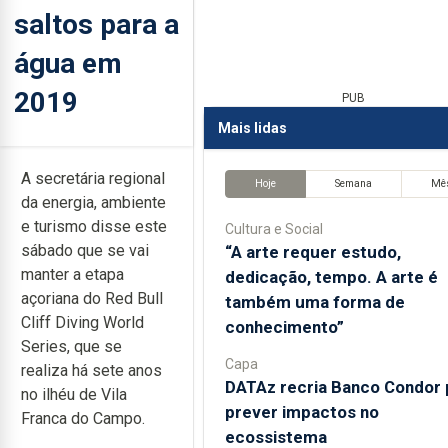
saltos para a
água em
2019
PUB
Mais lidas
A secretária regional
Hoje
Semana
Mê
da energia, ambiente
e turismo disse este
Cultura e Social
sábado que se vai
“A arte requer estudo,
manter a etapa
dedicação, tempo. A arte é
açoriana do Red Bull
também uma forma de
Cliff Diving World
conhecimento”
Series, que se
Capa
realiza há sete anos
DATAz recria Banco Condor 
no ilhéu de Vila
prever impactos no
Franca do Campo.
ecossistema