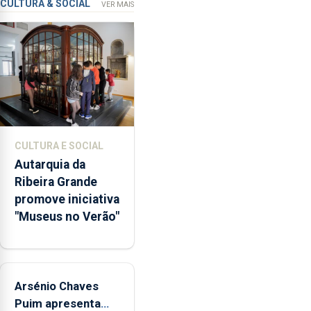
que
CULTURA & SOCIAL
VER MAIS
garante
a
abertura
dos
museus
e
núcleos
museológicos
CULTURA E SOCIAL
integrados
Autarquia da
na
Ribeira Grande
Rede
promove iniciativa
Municipal
"Museus no Verão"
de
Museus
aos
sábados
Arsénio Chaves
durante
o
Puim apresenta