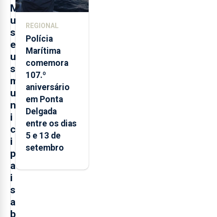
M
u
REGIONAL
s
Polícia
e
Marítima
u
comemora
s
107.º
m
aniversário
u
em Ponta
n
Delgada
i
entre os dias
c
5 e 13 de
i
setembro
p
a
i
s
a
b