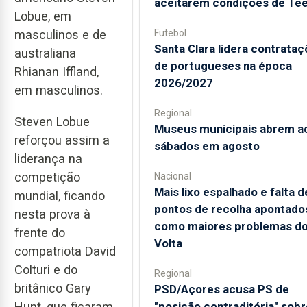
aceitarem condições de Te
Lobue, em
masculinos e de
Futebol
Santa Clara lidera contrata
australiana
de portugueses na época
Rhianan Iffland,
2026/2027
em masculinos.
Regional
Steven Lobue
Museus municipais abrem a
reforçou assim a
sábados em agosto
liderança na
competição
Nacional
Mais lixo espalhado e falta d
mundial, ficando
pontos de recolha apontado
nesta prova à
como maiores problemas d
frente do
Volta
compatriota David
Colturi e do
Regional
britânico Gary
PSD/Açores acusa PS de
"posição contraditória" sobr
Hunt, que ficaram