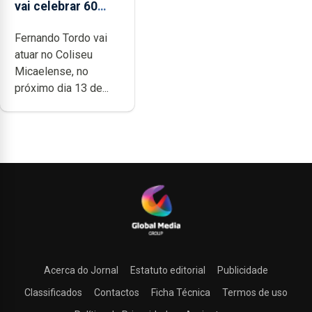
vai celebrar 60
anos de carreira
Fernando Tordo vai
no Coliseu
atuar no Coliseu
Micaelense
Micaelense, no
próximo dia 13 de...
Acerca do Jornal
Estatuto editorial
Publicidade
Classificados
Contactos
Ficha Técnica
Termos de uso