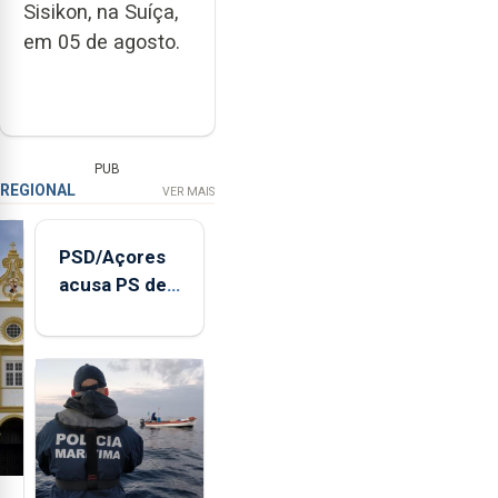
Sisikon, na Suíça,
em 05 de agosto.
PUB
REGIONAL
VER MAIS
PSD/Açores
acusa PS de
"posição
contraditória"
sobre
evolução
turística