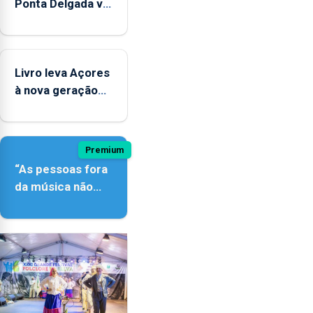
Ponta Delgada vai
contar com
novos
instrumentos
Livro leva Açores
à nova geração
açordescendente
Premium
“As pessoas fora
da música não
têm a noção do
quão difícil é
produzir uma
música”