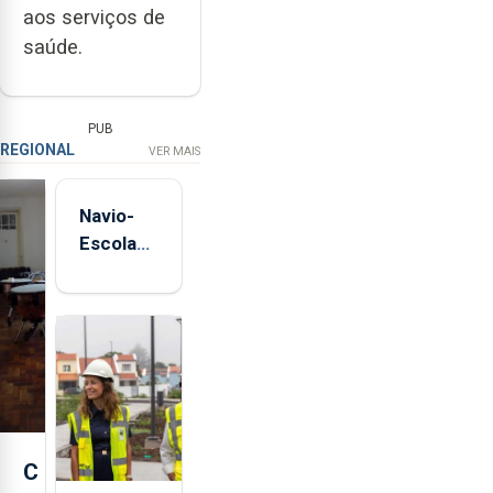
aos serviços de
saúde.
PUB
REGIONAL
VER MAIS
Navio-
Escola
Sagres
está de
regresso
aos
Açores
C