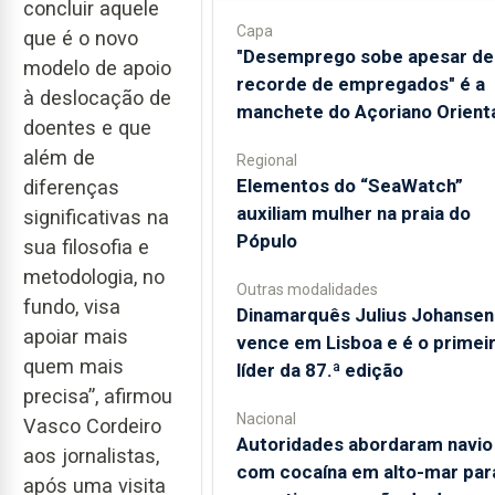
concluir aquele
Capa
que é o novo
"Desemprego sobe apesar de
modelo de apoio
recorde de empregados" é a
à deslocação de
manchete do Açoriano Orient
doentes e que
além de
Regional
​Elementos do “SeaWatch”
diferenças
auxiliam mulher na praia do
significativas na
Pópulo
sua filosofia e
metodologia, no
Outras modalidades
fundo, visa
Dinamarquês Julius Johansen
apoiar mais
vence em Lisboa e é o primei
quem mais
líder da 87.ª edição
precisa”, afirmou
Nacional
Vasco Cordeiro
Autoridades abordaram navio
aos jornalistas,
com cocaína em alto-mar par
após uma visita