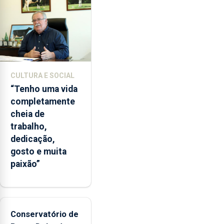
instituição
CULTURA E SOCIAL
“Tenho uma vida
completamente
cheia de
trabalho,
dedicação,
gosto e muita
paixão”
Conservatório de