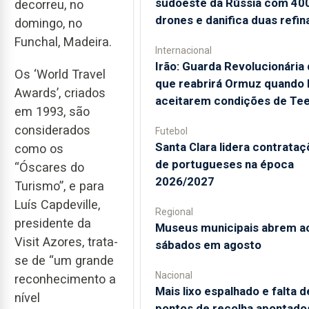
sudoeste da Rússia com 40
decorreu, no
drones e danifica duas refin
domingo, no
Funchal, Madeira.
Internacional
Irão: Guarda Revolucionária 
Os ‘World Travel
que reabrirá Ormuz quando
Awards’, criados
aceitarem condições de Te
em 1993, são
considerados
Futebol
Santa Clara lidera contrata
como os
de portugueses na época
“Óscares do
2026/2027
Turismo”, e para
Luís Capdeville,
Regional
presidente da
Museus municipais abrem a
Visit Azores, trata-
sábados em agosto
se de “um grande
Nacional
reconhecimento a
Mais lixo espalhado e falta d
nível
pontos de recolha apontado