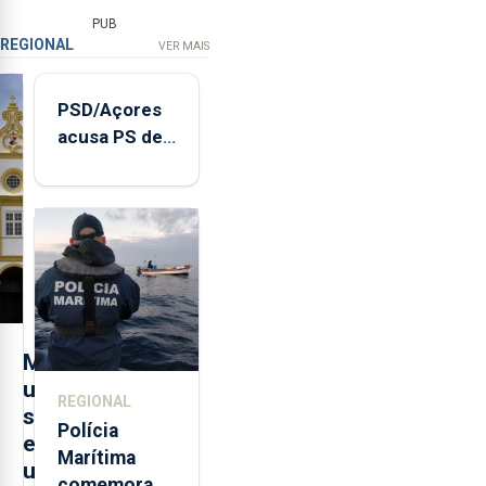
PUB
REGIONAL
VER MAIS
PSD/Açores
acusa PS de
"posição
contraditória"
sobre
evolução
turística
M
u
REGIONAL
s
Polícia
e
Marítima
u
comemora