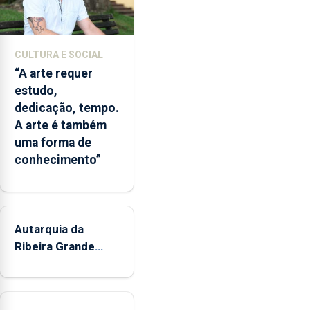
e
núcleos
museológicos
CULTURA E SOCIAL
integrados
“A arte requer
na
estudo,
Rede
dedicação, tempo.
Municipal
A arte é também
de
uma forma de
Museus
conhecimento”
aos
sábados
durante
o
mês
Autarquia da
de
Ribeira Grande
agosto,
promove iniciativa
entre
"Museus no Verão"
as