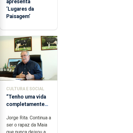
apresenta
‘Lugares da
Paisagem’
CULTURA E SOCIAL
“Tenho uma vida
completamente
cheia de trabalho,
Jorge Rita. Continua a
dedicação, gosto
ser o rapaz da Maia
e muita paixão”
que nunca deixou a