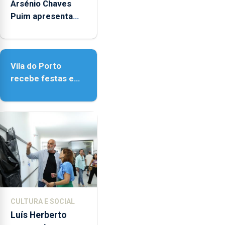
14h00
Arsénio Chaves
e
Puim apresenta
as
obras na Biblioteca
18h00.
de Vila do Porto
Vila do Porto
recebe festas em
honra de Nossa
Senhora da
Assunção
CULTURA E SOCIAL
Luís Herberto