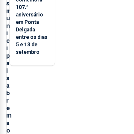
s
107.º
m
aniversário
u
em Ponta
n
Delgada
i
entre os dias
c
5 e 13 de
i
setembro
p
a
i
s
a
b
r
e
m
a
o