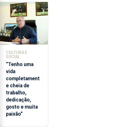
CULTURA E
SOCIAL
“Tenho uma
vida
completament
e cheia de
trabalho,
dedicação,
gosto e muita
paixão”