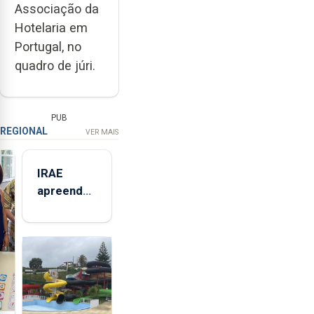
Associação da
Hotelaria em
Portugal, no
quadro de júri.
PUB
REGIONAL
VER MAIS
IRAE
apreendeu
mais de 32
toneladas
de
alimentos
entre
2021 e
2025 nos