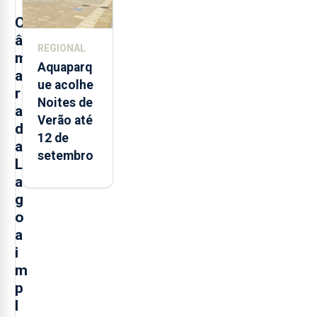
Açores
C
â
REGIONAL
m
Aquaparq
a
ue acolhe
r
Noites de
a
Verão até
d
12 de
a
setembro
L
a
g
o
a
i
m
p
l