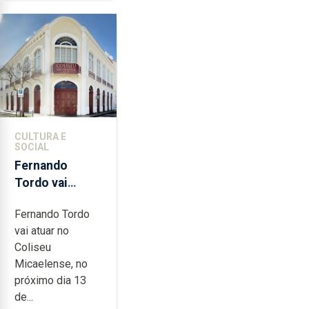
CULTURA E
SOCIAL
Fernando
Tordo vai
celebrar 60
Fernando Tordo
anos de
vai atuar no
carreira no
Coliseu
Coliseu
Micaelense, no
Micaelense
próximo dia 13
de...