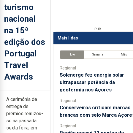
turismo
nacional
na 15ª
PUB
Mais lidas
edição dos
Portugal
Hoje
Semana
Mês
Travel
Regional
Awards
Solenerge fez energia solar
ultrapassar potência da
geotermia nos Açores
A cerimónia de
Regional
entrega de
Conserveiros criticam marcas
prémios realizou-
brancas com selo Marca Açore
se na passada
Regional
sexta feira, em
Região possui 72 pontos de