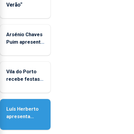
crianças
Verão"
Arsénio Chaves
Puim apresenta
obras na
Biblioteca de
Vila do Porto
Vila do Porto
recebe festas
em honra de
Nossa Senhora
da Assunção
Luís Herberto
apresenta
‘Lugares da
Paisagem’