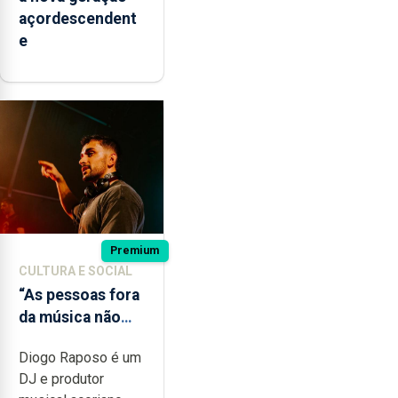
açordescendent
e
Premium
CULTURA E SOCIAL
“As pessoas fora
da música não
têm a noção do
Diogo Raposo é um
quão difícil é
DJ e produtor
produzir uma