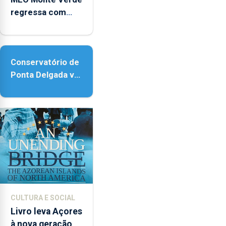
regressa com
reforço da
acessibilidade
Conservatório de
Ponta Delgada vai
contar com novos
instrumentos
CULTURA E SOCIAL
Livro leva Açores
à nova geração