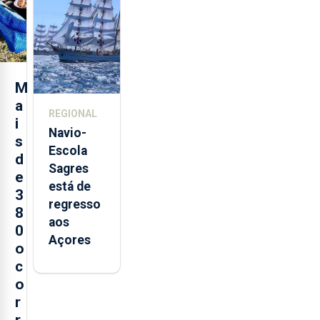
loja em
São
Sebastião
e cria 30
postos de
M
trabalho
a
REGIONAL
i
Navio-
s
Escola
d
Sagres
e
está de
3
regresso
8
aos
0
Açores
o
c
o
r