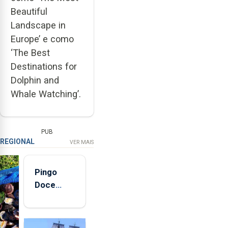
Beautiful
Landscape in
Europe’ e como
‘The Best
Destinations for
Dolphin and
Whale Watching’.
PUB
REGIONAL
VER MAIS
Pingo
Doce
abre esta
quinta-
feira nova