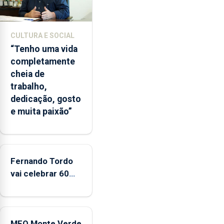
e
2026.
A
CULTURA E SOCIAL
ilha
“Tenho uma vida
das
completamente
Flores
cheia de
apresenta
trabalho,
um
dedicação, gosto
“decréscimo
e muita paixão”
significativo”
da
CPUE
entre
2022
Fernando Tordo
e
vai celebrar 60
2025
anos de carreira
no Coliseu
Micaelense
MEO Monte Verde