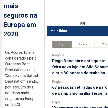
mais
seguros na
Europa em
PUB
Mais lidas
2020
Hoje
Semana
Mês
Os Açores foram
Regional
considerados pela
Pingo Doce abre esta quinta-
European Best
feira nova loja em São Sebast
Destination como
e cria 30 postos de trabalho
‘Coronavirus Safest
Destination’, sendo,
Regional
67 pessoas retiradas de par
por isso, um dos
destinos mais
de campismo na ilha Terceira
seguros na Europa
Capa
em 2020.
"Desemprego sobe apesar d