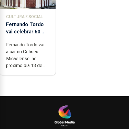
CULTURA E SOCIAL
Fernando Tordo
vai celebrar 60
anos de carreira
Fernando Tordo vai
no Coliseu
atuar no Coliseu
Micaelense
Micaelense, no
próximo dia 13 de...