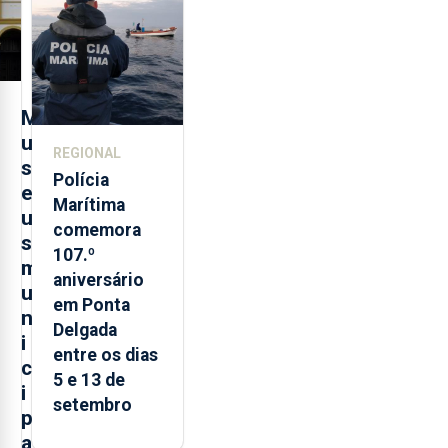
evolução
turística
M
u
REGIONAL
s
Polícia
e
Marítima
u
comemora
s
107.º
m
aniversário
u
em Ponta
n
Delgada
i
entre os dias
c
5 e 13 de
i
setembro
p
a