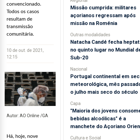
Regional
convencionado.
Missão cumprida: militares
Todos os casos
açorianos regressam após
resultam de
missão na Roménia
transmissão
comunitária.
Outras modalidades
Natacha Candé fecha heptat
no quinto lugar no Mundial d
10 de out. de 2021,
Sub-20
12:15
Nacional
Portugal continental em sec
meteorológica, mês passado
o julho mais seco do século
Capa
"Maioria dos jovens consom
Autor: AO Online /GA
bebidas alcoólicas" é a
manchete do Açoriano Orien
Há, hoje, nove
Cultura e Social