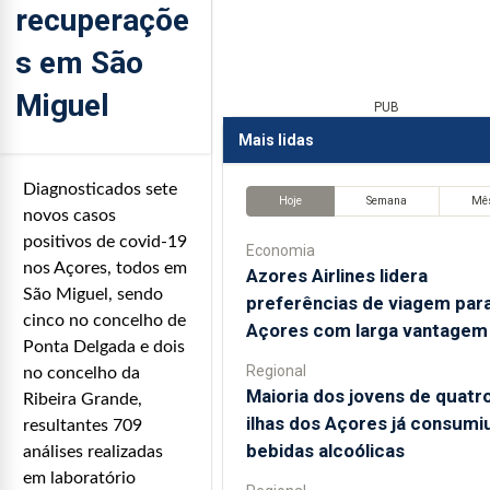
recuperaçõe
s em São
Miguel
PUB
Mais lidas
Diagnosticados sete
Hoje
Semana
Mê
novos casos
positivos de covid-19
Economia
nos Açores, todos em
Azores Airlines lidera
São Miguel, sendo
preferências de viagem par
cinco no concelho de
Açores com larga vantagem
Ponta Delgada e dois
Regional
no concelho da
Maioria dos jovens de quatr
Ribeira Grande,
ilhas dos Açores já consumi
resultantes 709
bebidas alcoólicas
análises realizadas
em laboratório