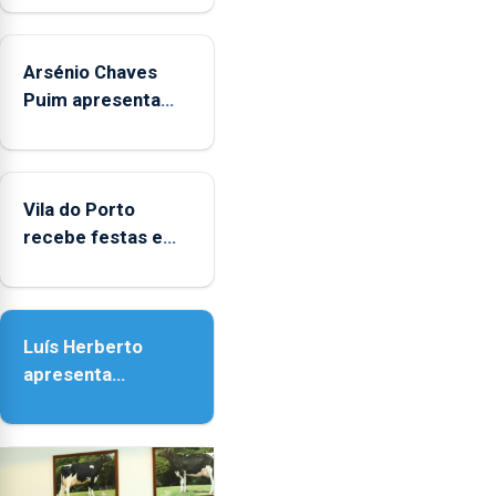
aos
sábados
Arsénio Chaves
durante
o
Puim apresenta
mês
obras na Biblioteca
de
de Vila do Porto
agosto,
entre
Vila do Porto
as
recebe festas em
14h00
honra de Nossa
e
Senhora da
as
Assunção
18h00.
Luís Herberto
apresenta
‘Lugares da
Paisagem’