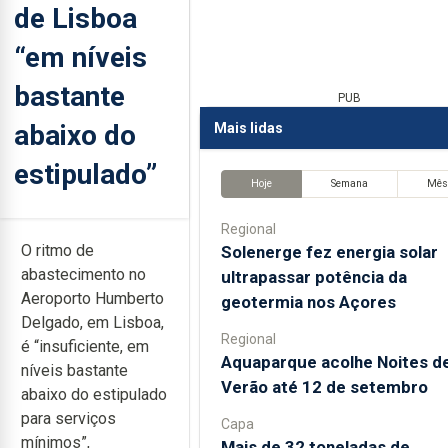
de Lisboa
“em níveis
bastante
PUB
abaixo do
Mais lidas
estipulado”
Hoje
Semana
Mê
Regional
O ritmo de
Solenerge fez energia solar
abastecimento no
ultrapassar potência da
Aeroporto Humberto
geotermia nos Açores
Delgado, em Lisboa,
Regional
é “insuficiente, em
Aquaparque acolhe Noites d
níveis bastante
Verão até 12 de setembro
abaixo do estipulado
para serviços
Capa
mínimos”,
Mais de 32 toneladas de