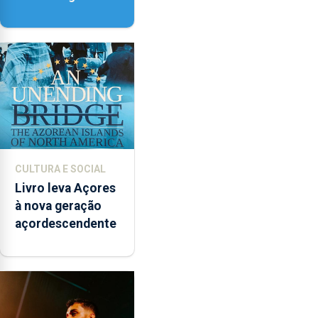
contar com novos
instrumentos
CULTURA E SOCIAL
Livro leva Açores
à nova geração
açordescendente