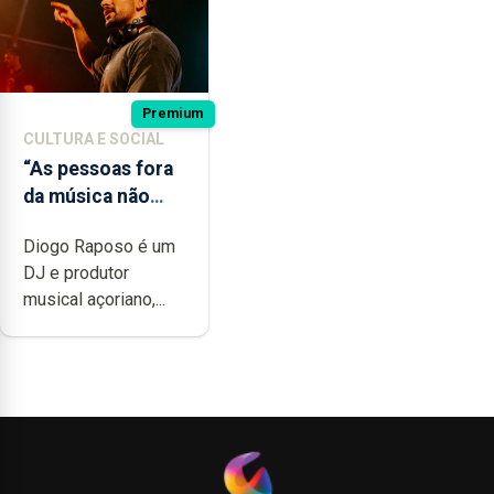
Premium
CULTURA E SOCIAL
“As pessoas fora
da música não
têm a noção do
Diogo Raposo é um
quão difícil é
DJ e produtor
produzir uma
musical açoriano,...
música”