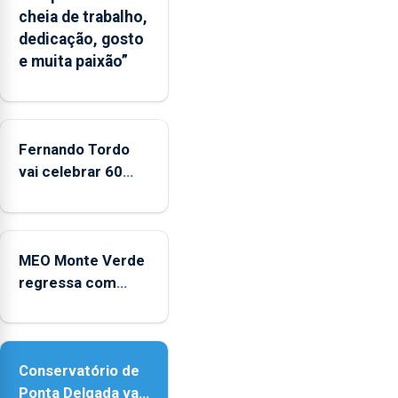
cheia de trabalho,
dedicação, gosto
e muita paixão”
Fernando Tordo
vai celebrar 60
anos de carreira
no Coliseu
Micaelense
MEO Monte Verde
regressa com
reforço da
acessibilidade
Conservatório de
Ponta Delgada vai