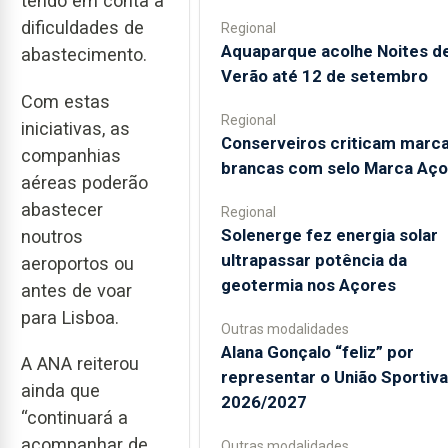
tendo em conta a
dificuldades de
Regional
Aquaparque acolhe Noites d
abastecimento.
Verão até 12 de setembro
Com estas
Regional
iniciativas, as
Conserveiros criticam marc
companhias
brancas com selo Marca Aço
aéreas poderão
abastecer
Regional
Solenerge fez energia solar
noutros
ultrapassar potência da
aeroportos ou
geotermia nos Açores
antes de voar
para Lisboa.
Outras modalidades
Alana Gonçalo “feliz” por
A ANA reiterou
representar o União Sportiv
ainda que
2026/2027
“continuará a
acompanhar de
Outras modalidades