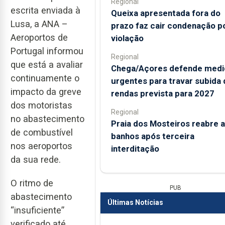
Regional
escrita enviada à
Queixa apresentada fora do
Lusa, a ANA –
prazo faz cair condenação p
Aeroportos de
violação
Portugal informou
Regional
que está a avaliar
Chega/Açores defende medi
continuamente o
urgentes para travar subida 
impacto da greve
rendas prevista para 2027
dos motoristas
Regional
no abastecimento
Praia dos Mosteiros reabre a
de combustível
banhos após terceira
nos aeroportos
interditação
da sua rede.
O ritmo de
PUB
abastecimento
Últimas Notícias
“insuficiente”
verificado até