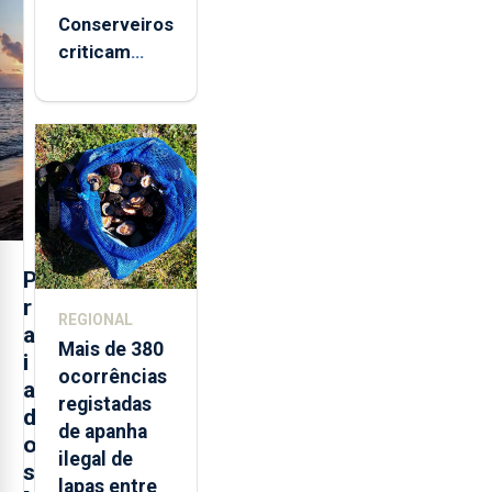
Conserveiros
criticam
marcas
brancas com
selo Marca
Açores
P
r
REGIONAL
a
Mais de 380
i
ocorrências
a
registadas
d
de apanha
o
ilegal de
s
lapas entre