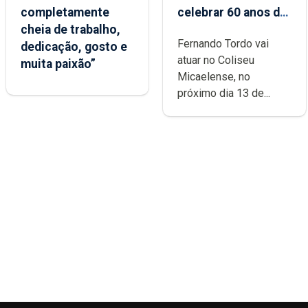
completamente
celebrar 60 anos de
cheia de trabalho,
carreira no Coliseu
Fernando Tordo vai
dedicação, gosto e
Micaelense
atuar no Coliseu
muita paixão”
Micaelense, no
próximo dia 13 de...