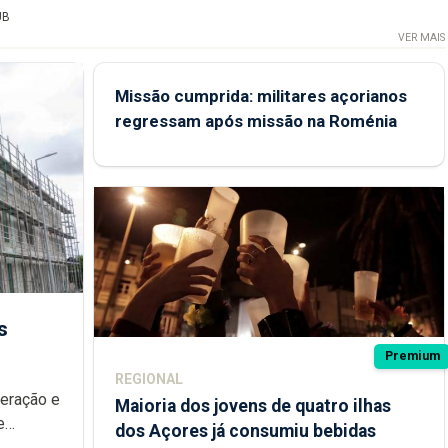
UB
VER MAIS
Missão cumprida: militares açorianos
regressam após missão na Roménia
s
Premium
REGIONAL
peração e
Maioria dos jovens de quatro ilhas
e
dos Açores já consumiu bebidas
ional.