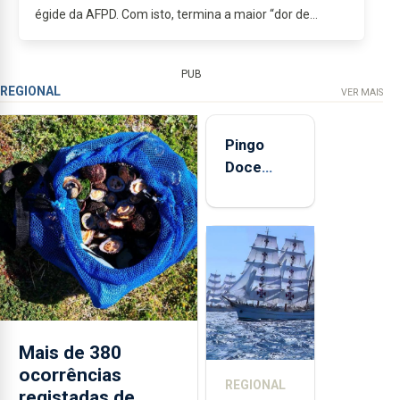
égide da AFPD. Com isto, termina a maior “dor de
cabeça” dos clubes em termos financeiros e, de...
PUB
REGIONAL
VER MAIS
Pingo
Doce
abre esta
quinta-
feira nova
loja em
São
Sebastião
e cria 30
postos de
Mais de 380
trabalho
ocorrências
REGIONAL
registadas de