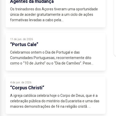
Agentes da mudança
Os treinadores dos Açores tiveram uma oportunidade
única de aceder gratuitamente a um ciclo de ações
formativas levadas a cabo pela...
11 de jun. de 2026
“Portus Cale”
Celebramos ontem o Dia de Portugal e das
Comunidades Portuguesas, recorrentemente dito
como o “10 de Junho” ou o “Dia de Camões”. Pese
embora o dia valha mais por ser feriado do que
propriamente pelo...
4 de jun. de 2026
“Corpus Christi”
A igreja católica celebra hoje o Corpo de Deus, que é a
celebração pública do mistério da Eucaristia e uma das
maiores demonstrações de fé na religião cristã.
Esta celebração religiosa tem uma relação...