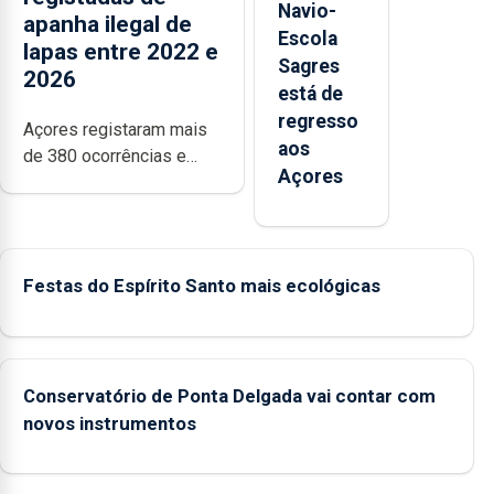
Navio-
apanha ilegal de
Escola
lapas entre 2022 e
Sagres
2026
está de
regresso
Açores registaram mais
aos
de 380 ocorrências e
Açores
mais de 160 inspeções
relacionadas com a
apanha ilegal de lapas
entre 2022 e 2026. A ilha
Festas do Espírito Santo mais ecológicas
das Flores apresenta um
“decréscimo
significativo” da CPUE
entre 2022 e 2025
Conservatório de Ponta Delgada vai contar com
novos instrumentos