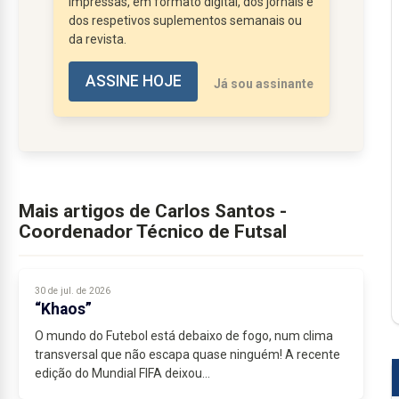
impressas, em formato digital, dos jornais e
em ambos os géneros. A atual
dos respetivos suplementos semanais ou
da revista.
estrutura da FPF, por mais...
ASSINE HOJE
Já sou assinante
Mais artigos de Carlos Santos -
Coordenador Técnico de Futsal
30 de jul. de 2026
“Khaos”
O mundo do Futebol está debaixo de fogo, num clima
transversal que não escapa quase ninguém! A recente
edição do Mundial FIFA deixou...