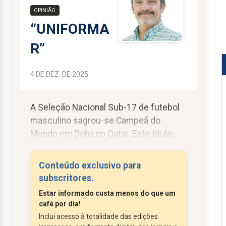
OPINIÃO
“UNIFORMA
R”
4 DE DEZ. DE 2025
A Seleção Nacional Sub-17 de futebol
masculino sagrou-se Campeã do
Mundo em Doha no Qatar. Este título
inédito para o futebol português,
somado à recente conquista do
Conteúdo exclusivo para
Europeu, veio trazer mais uma
subscritores.
confirmação do excelente trabalho
Estar informado custa menos do que um
desenvolvido pela estrutura federativa
café por dia!
em termos das nossas seleções
Inclui acesso à totalidade das edições
jovens em toda a esfera do futebol e