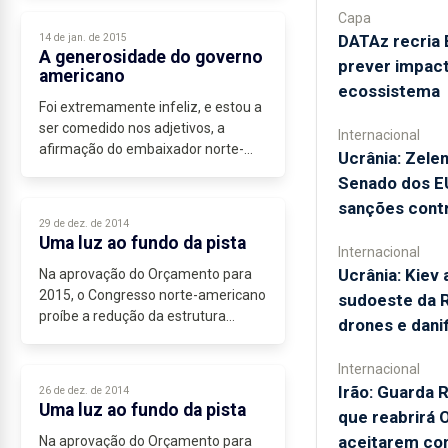
financeiros e as reduções...
Capa
14 de jan. de 2015
DATAz recria 
A generosidade do governo
prever impac
americano
ecossistema
Foi extremamente infeliz, e estou a
ser comedido nos adjetivos, a
Internacional
afirmação do embaixador norte-
Ucrânia: Zele
americano de que os trabalhadores
Senado dos E
da Base das Lajes iriam ser
sanções contr
generosamente indemnizados....
29 de dez. de 2014
Uma luz ao fundo da pista
Internacional
Ucrânia: Kiev 
Na aprovação do Orçamento para
2015, o Congresso norte-americano
sudoeste da 
proíbe a redução da estrutura
drones e danif
militar da Base das Lajes até à
divulgação...
Internacional
Irão: Guarda R
26 de dez. de 2014
Uma luz ao fundo da pista
que reabrirá
aceitarem co
Na aprovação do Orçamento para