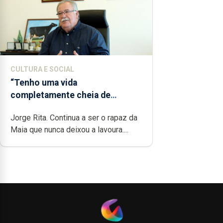
CULTURA E SOCIAL
“Tenho uma vida
completamente cheia de
trabalho, dedicação, gosto e
Jorge Rita. Continua a ser o rapaz da
muita paixão”
Maia que nunca deixou a lavoura....