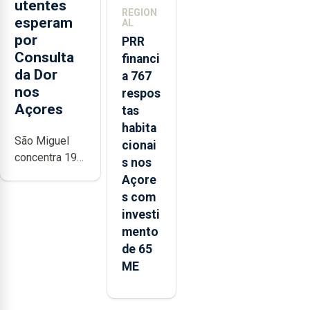
utentes
REGION
esperam
AL
por
PRR
Consulta
financi
da Dor
a 767
nos
respos
Açores
tas
habita
São Miguel
cionai
concentra 196
s nos
dos utentes
Açore
em espera e a
s com
Terceira 125.
investi
Há 92
mento
pessoas que
de 65
aguardam há
ME
mais de seis
meses e 12
que aguardam