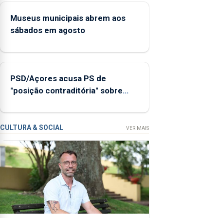
há mais de um
Museus municipais abrem aos
ano, enquanto
sábados em agosto
os casos
prioritários
podem
esperar entre
PSD/Açores acusa PS de
15 e 60 dias
"posição contraditória" sobre
pela consulta,
evolução turística
segundo a
Secretaria
Regional da
CULTURA & SOCIAL
VER MAIS
Saúde.