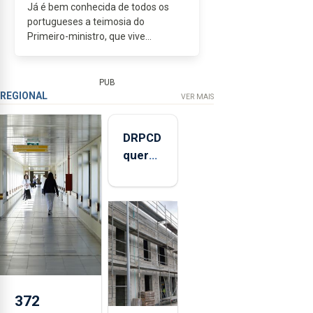
Já é bem conhecida de todos os
portugueses a teimosia do
Primeiro-ministro, que vive
obcecado com os números,
revelando uma tremenda falta de
sensibilidade social, por mais que...
PUB
REGIONAL
VER MAIS
DRPCD
quer
reduzir
horário
de
venda
de
álcool
na
Região
372