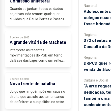
Comissão unilateral
Nacional
Quando se juntam todos os dados
Adolescentes
objetivos, não restam quaisquer
colegas nuas
dúvidas que Paulo Portas e Passos
fosse brincad
Coelho são os grandes
responsáveis políticos pela
situação...
Regional
9 de fev. de 2015
372 utentes 
A grande vitória de Machete
Consulta da D
Interpreto as recentes
movimentações do PSD em torno
Regional
da Base das Lajes como um reflexo
DRPCD quer re
de quem pretende mostrar serviço
venda de álco
depois de ter andado a “encanar a
perna à rã”...
2 de fev. de 2015
Cultura e Social
Nova frente de batalha
“A arte reque
Julgo que ninguém põe em causa o
dedicação, te
direito que assiste aos americanos
também uma 
de definirem a sua política no setor
conhecimento
militar e de realizarem os cortes