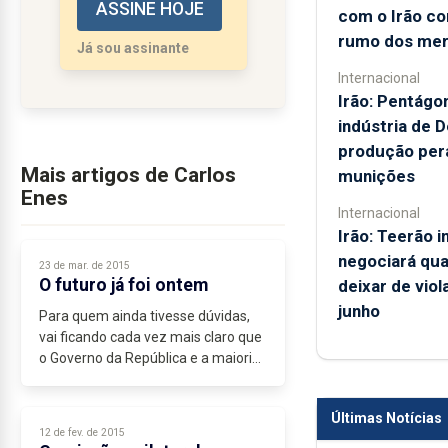
ASSINE HOJE
com o Irão co
rumo dos me
Já sou assinante
Internacional
Irão: Pentágo
indústria de D
produção per
Mais artigos de Carlos
munições
Enes
Internacional
Irão: Teerão i
negociará qu
23 de mar. de 2015
O futuro já foi ontem
deixar de vio
junho
Para quem ainda tivesse dúvidas,
vai ficando cada vez mais claro que
o Governo da República e a maioria
PSD/CDS não estão interessados
em resolver no imediato o
Últimas Notícias
problema...
12 de fev. de 2015