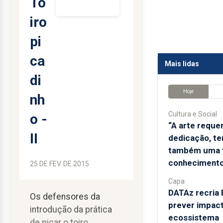
To
iro
pi
ca
Mais lidas
di
Hoje
nh
Cultura e Social
o -
“A arte reque
II
dedicação, te
também uma 
conhecimento
25 DE FEV. DE 2015
Capa
DATAz recria 
Os defensores da
prever impac
introdução da prática
ecossistema
de picar o toiro