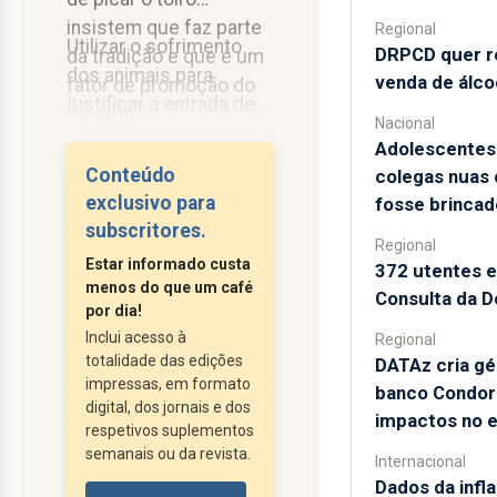
insistem que faz parte
Regional
Utilizar o sofrimento
DRPCD quer re
da tradição e que é um
dos animais para
venda de álco
fator de promoção do
justificar a entrada de
turismo.
Nacional
verbas na região, não
Adolescentes
me parece o caminho
Conteúdo
colegas nuas
mais correto, mas a
exclusivo para
fosse brincad
afirmação revela um
subscritores.
Regional
desconhecimento
Estar informado custa
372 utentes 
completo do perfil...
menos do que um café
Consulta da D
por dia!
Inclui acesso à
Regional
totalidade das edições
DATAz cria gé
impressas, em formato
banco Condor
digital, dos jornais e dos
impactos no 
respetivos suplementos
semanais ou da revista.
Internacional
Dados da infl