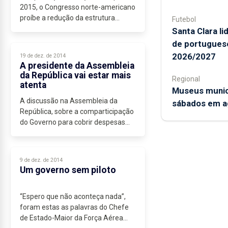
2015, o Congresso norte-americano
proíbe a redução da estrutura
Futebol
militar da Base das Lajes até à
Santa Clara l
divulgação...
de portugues
2026/2027
19 de dez. de 2014
A presidente da Assembleia
da República vai estar mais
Regional
atenta
Museus munic
A discussão na Assembleia da
sábados em a
República, sobre a comparticipação
do Governo para cobrir despesas
relacionadas com as intempéries,
gerou uma série de críticas...
9 de dez. de 2014
Um governo sem piloto
“Espero que não aconteça nada”,
foram estas as palavras do Chefe
de Estado-Maior da Força Aérea