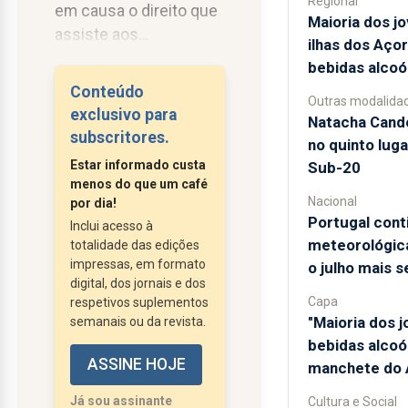
Regional
em causa o direito que
Maioria dos j
assiste aos
ilhas dos Aço
americanos de
bebidas alcoó
definirem a sua política
Conteúdo
Outras modalida
no setor militar e de
exclusivo para
Natacha Candé
realizarem os cortes
subscritores.
no quinto luga
financeiros e as
Estar informado custa
Sub-20
reduções de efetivos
menos do que um café
que entenderem.
Nacional
por dia!
Portugal cont
Contudo, isso não
Inclui acesso à
meteorológica
totalidade das edições
invalida as críticas que
impressas, em formato
o julho mais 
são feitas à atitude de
digital, dos jornais e dos
se servirem da sua
Capa
respetivos suplementos
supremacia para impor
"Maioria dos 
semanais ou da revista.
as regras do jogo com
bebidas alcoól
ASSINE HOJE
prejuízo...
manchete do A
Já sou assinante
Cultura e Social