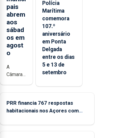
Polícia
pais
Marítima
abrem
comemora
aos
107.º
sábad
aniversário
os em
em Ponta
agost
Delgada
o
entre os dias
5 e 13 de
A
setembro
Câmara
Municipal
da
Ribeira
PRR financia 767 respostas
Grande
habitacionais nos Açores com
está a
investimento de 65 ME
promover
a
iniciativa