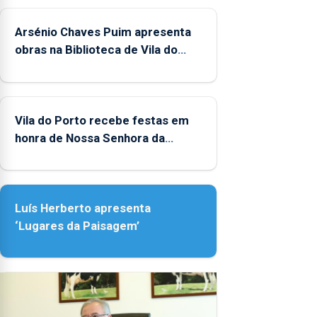
durante
o mês
Arsénio Chaves Puim apresenta
de
obras na Biblioteca de Vila do
agosto,
Porto
entre as
14h00 e
as
Vila do Porto recebe festas em
18h00.
honra de Nossa Senhora da
Assunção
Luís Herberto apresenta
‘Lugares da Paisagem’