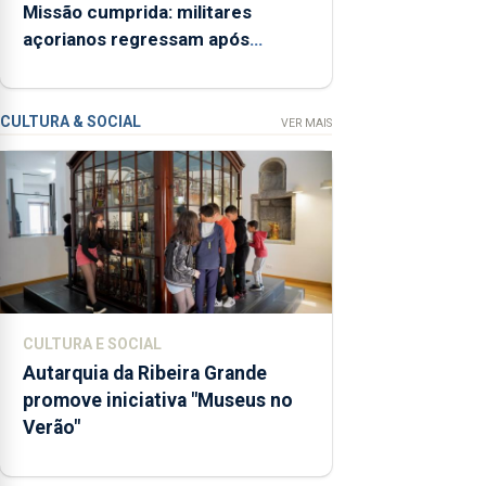
“Museus
Missão cumprida: militares
no
açorianos regressam após
Verão”,
missão na Roménia
que
garante
CULTURA & SOCIAL
VER MAIS
a
abertura
dos
museus
e
núcleos
museológicos
integrados
CULTURA E SOCIAL
na Rede
Autarquia da Ribeira Grande
Municipal
promove iniciativa "Museus no
de
Verão"
Museus
aos
sábados