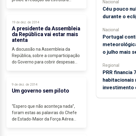
Nacional
militar da Base das Lajes até à
Céu pouco nu
divulgação...
durante o ecli
19 de dez. de 2014
A presidente da Assembleia
Nacional
da República vai estar mais
Portugal cont
atenta
meteorológica
A discussão na Assembleia da
o julho mais 
República, sobre a comparticipação
do Governo para cobrir despesas
Regional
relacionadas com as intempéries,
PRR financia 
gerou uma série de críticas...
habitacionais
9 de dez. de 2014
investimento
Um governo sem piloto
“Espero que não aconteça nada”,
foram estas as palavras do Chefe
de Estado-Maior da Força Aérea
(FAP), a propósito da insuficiência...