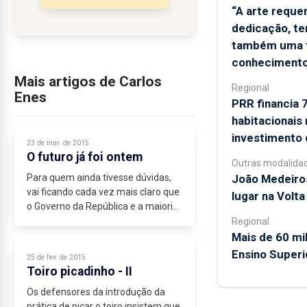
“A arte reque
dedicação, te
também uma 
conhecimento
Mais artigos de Carlos
Regional
Enes
PRR financia 
habitacionais
investimento
23 de mar. de 2015
O futuro já foi ontem
Outras modalida
João Medeiro
Para quem ainda tivesse dúvidas,
vai ficando cada vez mais claro que
lugar na Volta
o Governo da República e a maioria
PSD/CDS não estão interessados
Regional
em resolver no imediato o
Mais de 60 mi
problema...
Ensino Superio
25 de fev. de 2015
Toiro picadinho - II
Os defensores da introdução da
prática de picar o toiro insistem que