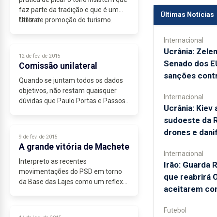
faz parte da tradição e que é um
Últimas Notícias
fator de promoção do turismo.
Utilizar...
Internacional
Ucrânia: Zele
12 de fev. de 2015
Senado dos E
Comissão unilateral
sanções contr
Quando se juntam todos os dados
objetivos, não restam quaisquer
Internacional
dúvidas que Paulo Portas e Passos
Ucrânia: Kiev 
Coelho são os grandes
sudoeste da 
responsáveis políticos pela
drones e danif
situação...
9 de fev. de 2015
A grande vitória de Machete
Internacional
Interpreto as recentes
Irão: Guarda R
movimentações do PSD em torno
que reabrirá
da Base das Lajes como um reflexo
aceitarem co
de quem pretende mostrar serviço
depois de ter andado a “encanar a
Futebol
perna à rã”...