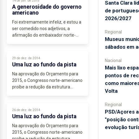
14 de jan. de 2015
Santa Clara l
A generosidade do governo
de portugues
americano
2026/2027
Foi extremamente infeliz, e estou a
ser comedido nos adjetivos, a
Regional
afirmação do embaixador norte-
Museus munic
americano de que os trabalhadores
sábados em a
da Base das Lajes iriam ser
generosamente indemnizados....
29 de dez. de 2014
Nacional
Uma luz ao fundo da pista
Mais lixo espa
Na aprovação do Orçamento para
pontos de rec
2015, o Congresso norte-americano
como maiores
proíbe a redução da estrutura
Volta
militar da Base das Lajes até à
divulgação...
Regional
26 de dez. de 2014
PSD/Açores a
Uma luz ao fundo da pista
"posição cont
Na aprovação do Orçamento para
evolução turí
2015, o Congresso norte-americano
proíbe a redução da estrutura