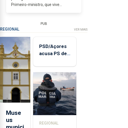
Primeiro-ministro, que vive
obcecado com os números,
revelando uma tremenda falta de
sensibilidade social, por mais que...
PUB
REGIONAL
VER MAIS
PSD/Açores
acusa PS de
"posição
contraditória"
sobre
evolução
turística
Muse
us
REGIONAL
munici