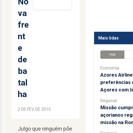
No
va
fre
nt
Mais lidas
e
Hoje
de
Economia
ba
Azores Airline
tal
preferências 
Açores com l
ha
Regional
Missão cumpri
2 DE FEV. DE 2015
açorianos re
missão na Ro
Julgo que ninguém põe