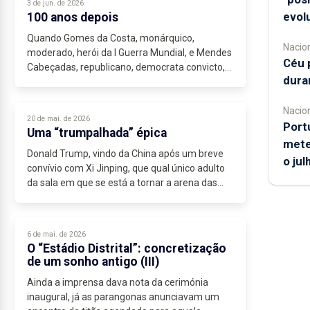
3 de jun. de 2026
evol
100 anos depois
Quando Gomes da Costa, monárquico,
Nacio
moderado, herói da I Guerra Mundial, e Mendes
Céu 
Cabeçadas, republicano, democrata convicto,
duran
um dos homens do 5 de Outubro e da
consequente implantação da República,...
Nacio
20 de mai. de 2026
Port
Uma “trumpalhada” épica
mete
Donald Trump, vindo da China após um breve
o ju
convívio com Xi Jinping, que qual único adulto
da sala em que se está a tornar a arena das
grandes potências se apresenta como o líder
mais sensato e estável,...
6 de mai. de 2026
O “Estádio Distrital”: concretização
de um sonho antigo (III)
Ainda a imprensa dava nota da cerimónia
inaugural, já as parangonas anunciavam um