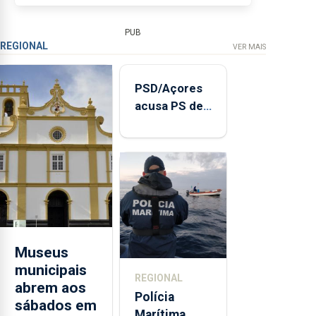
para...
PUB
REGIONAL
VER MAIS
PSD/Açores
acusa PS de
"posição
contraditória"
sobre
evolução
turística
Museus
municipais
REGIONAL
abrem aos
Polícia
sábados em
Marítima