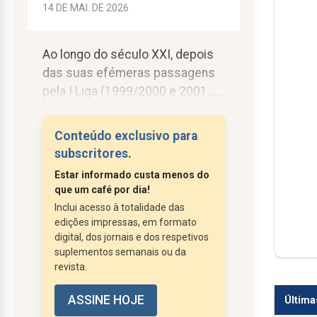
14 DE MAI. DE 2026
Ao longo do século XXI, depois
das suas efémeras passagens
pela I Liga (1999/2000 e 2001…
2003), o Santa Clara continuou,
na prática, como utilizador
Conteúdo exclusivo para
exclusivo do Estádio.
subscritores.
Cerca de década e meia depois,
Estar informado custa menos do
após a longa travessia pela II
que um café por dia!
Liga, a já SAD criada com o
Inclui acesso à totalidade das
propósito de preservar o clube –
edições impressas, em formato
na altura verdadeiramente ainda
digital, dos jornais e dos respetivos
suplementos semanais ou da
SAD do Santa Clara –, ao fazer
revista.
regressar a equipa ao principal
patamar...
ASSINE HOJE
Última