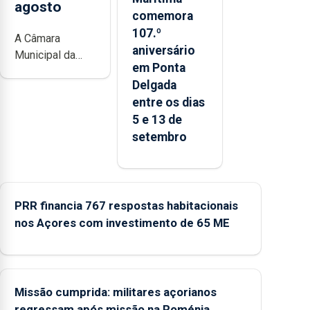
agosto
comemora
107.º
A Câmara
aniversário
Municipal da
em Ponta
Ribeira Grande
Delgada
está a promover
entre os dias
a iniciativa
5 e 13 de
“Museus no
setembro
Verão”, que
garante a
abertura dos
museus e
núcleos
PRR financia 767 respostas habitacionais
museológicos
nos Açores com investimento de 65 ME
integrados na
Rede Municipal
de Museus aos
sábados durante
Missão cumprida: militares açorianos
o mês de
regressam após missão na Roménia