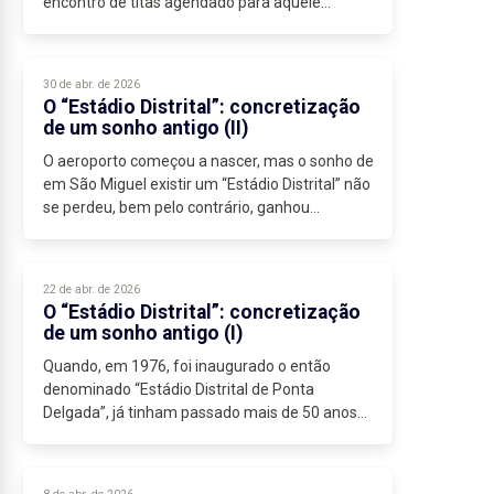
encontro de titãs agendado para aquele
recém-estreado recinto. Três dias depois,
mesmo sendo uma quarta-feira, o Estádio...
30 de abr. de 2026
O “Estádio Distrital”: concretização
de um sonho antigo (II)
O aeroporto começou a nascer, mas o sonho de
em São Miguel existir um “Estádio Distrital” não
se perdeu, bem pelo contrário, ganhou
músculo.
A chegada à direção da Associação de Futebol
da muito...
22 de abr. de 2026
O “Estádio Distrital”: concretização
de um sonho antigo (I)
Quando, em 1976, foi inaugurado o então
denominado “Estádio Distrital de Ponta
Delgada”, já tinham passado mais de 50 anos
desde...