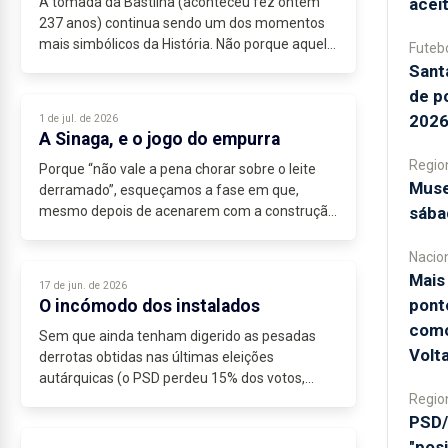
A tomada da Bastilha (aconteceu fez ontem
acei
237 anos) continua sendo um dos momentos
mais simbólicos da História. Não porque aquela
Futeb
fortaleza tivesse um valor militar decisivo, mas
Sant
por representar um...
de p
2026
1 de jul. de 2026
A Sinaga, e o jogo do empurra
Regio
Porque “não vale a pena chorar sobre o leite
Muse
derramado”, esqueçamos a fase em que,
mesmo depois de acenarem com a construção
sába
de uma nova e moderna unidade fabril, a
antiga fábrica do Açúcar de Santa...
Nacio
Mais 
17 de jun. de 2026
pont
O incómodo dos instalados
como
Sem que ainda tenham digerido as pesadas
Volt
derrotas obtidas nas últimas eleições
autárquicas (o PSD perdeu 15% dos votos,
cerca de...
Regio
PSD/
"pos