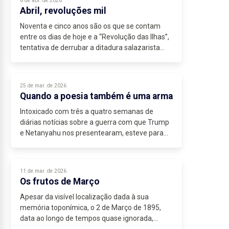
8 de abr. de 2026
Abril, revoluções mil
Noventa e cinco anos são os que se contam
entre os dias de hoje e a “Revolução das Ilhas”,
tentativa de derrubar a ditadura salazarista
que ocorreu em Abril de 1931, tendo a Madeira
e os Açores como...
25 de mar. de 2026
Quando a poesia também é uma arma
Intoxicado com três a quatro semanas de
diárias notícias sobre a guerra com que Trump
e Netanyahu nos presentearam, esteve para
ser este o tema deste quinzenal espaço. No
entretanto, outra “batalha”,...
11 de mar. de 2026
Os frutos de Março
Apesar da visível localização dada à sua
memória toponímica, o 2 de Março de 1895,
data ao longo de tempos quase ignorada,