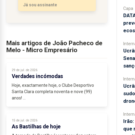
Já sou assinante
Capa
DATA
prev
ecos
Mais artigos de João Pacheco de
Intern
Melo - Micro Empresário
Ucrâ
Sena
sanç
29 de jul. de 2026
Verdades incómodas
Intern
Hoje, exactamente hoje, o Clube Desportivo
Ucrân
Santa Clara completa noventa e nove (99)
sudo
anos!
drone
Ao invés daquilo que a risível farsa...
Intern
Irão:
15 de jul. de 2026
As Bastilhas de hoje
que 