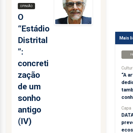
OPINIÃO
O
“Estádio
Distrital
Mais l
”:
H
concreti
Cultur
zação
“A a
dedi
de um
tamb
sonho
conh
antigo
Capa
DATA
(IV)
prev
ecos