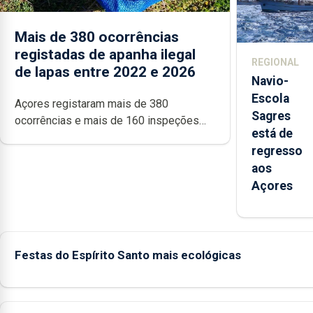
e cria 30
postos de
Mais de 380 ocorrências
trabalho
registadas de apanha ilegal
REGIONAL
de lapas entre 2022 e 2026
Navio-
Escola
Açores registaram mais de 380
Sagres
ocorrências e mais de 160 inspeções
está de
relacionadas com a apanha ilegal de
regresso
lapas entre 2022 e 2026. A ilha das
aos
Flores apresenta um “decréscimo
Açores
significativo” da CPUE entre 2022 e
2025
Festas do Espírito Santo mais ecológicas