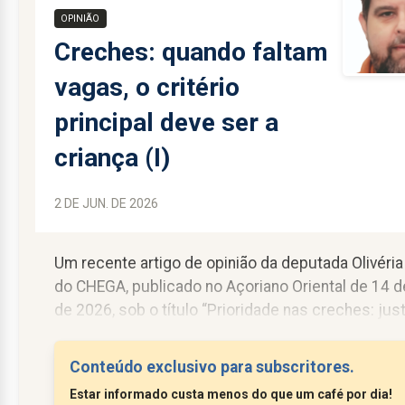
OPINIÃO
Creches: quando faltam
vagas, o critério
principal deve ser a
criança (I)
2 DE JUN. DE 2026
Um recente artigo de opinião da deputada Olivéria
do CHEGA, publicado no Açoriano Oriental de 14 d
de 2026, sob o título “Prioridade nas creches: jus
social ou privilégio encapotado?”, voltou a colocar
discussão numa pergunta aparentemente simples
Conteúdo exclusivo para subscritores.
pais trabalham ou não trabalham? Essa pergunta 
Estar informado custa menos do que um café por dia!
importante, mas é insuficiente. Porque a creche 