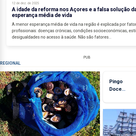
12 de dez. de 2025
A idade da reforma nos Açores e a falsa solução d
esperança média de vida
A menor esperança média de vida na região é explicada por fator
profissionais: doenças crónicas, condições socioeconómicas, estil
desigualdades no acesso à saúde. Não são fatores...
PUB
REGIONAL
Pingo
Doce
abre esta
quinta-
feira nova
loja em
São
Sebastião