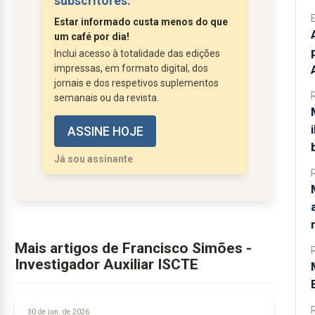
subscritores.
tão desnecessariamente. Uma
Estar informado custa menos do que
bagagem pesada e fora do formato
um café por dia!
que, no fim do dia, só sobrecarrega a
Inclui acesso à totalidade das edições
democracia. Vamos a alguns
impressas, em formato digital, dos
exemplos....
jornais e dos respetivos suplementos
semanais ou da revista.
ASSINE HOJE
Já sou assinante
Mais artigos de Francisco Simões -
Investigador Auxiliar ISCTE
30 de jun. de 2026