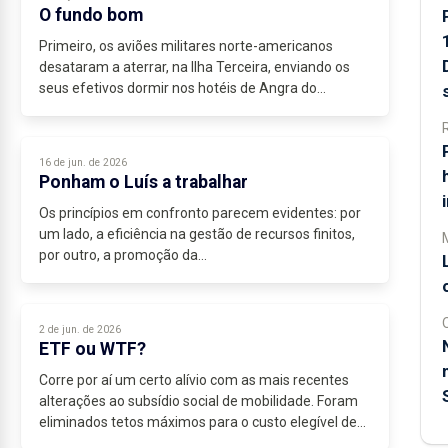
O fundo bom
Primeiro, os aviões militares norte-americanos
desataram a aterrar, na Ilha Terceira, enviando os
seus efetivos dormir nos hotéis de Angra do
Heroísmo. Inaugurada a época alta do turismo
militar, para...
16 de jun. de 2026
Ponham o Luís a trabalhar
Os princípios em confronto parecem evidentes: por
um lado, a eficiência na gestão de recursos finitos,
por outro, a promoção da...
2 de jun. de 2026
ETF ou WTF?
Corre por aí um certo alívio com as mais recentes
alterações ao subsídio social de mobilidade. Foram
eliminados tetos máximos para o custo elegível de
cada passagem, poderemos voltar às aborrecidas...