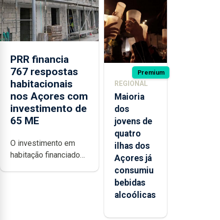
após
missão na
Roménia
PRR financia
767 respostas
Premium
habitacionais
REGIONAL
nos Açores com
Maioria
investimento de
dos
65 ME
jovens de
quatro
O investimento em
ilhas dos
habitação financiado
Açores já
pelo Plano de
consumiu
Recuperação e
bebidas
Resiliência (PRR) nos
alcoólicas
Açores ronda os 65
milhões de euros e