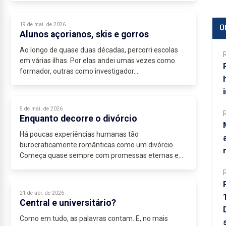
19 de mai. de 2026
Ú
Alunos açorianos, skis e gorros
Ao longo de quase duas décadas, percorri escolas
em várias ilhas. Por elas andei umas vezes como
formador, outras como investigador....
5 de mai. de 2026
Enquanto decorre o divórcio
Há poucas experiências humanas tão
burocraticamente românticas como um divórcio.
Começa quase sempre com promessas eternas e
termina com um Excel emocional onde se dividem
móveis, amigos e, se necessário,...
21 de abr. de 2026
Central e universitário?
Como em tudo, as palavras contam. E, no mais