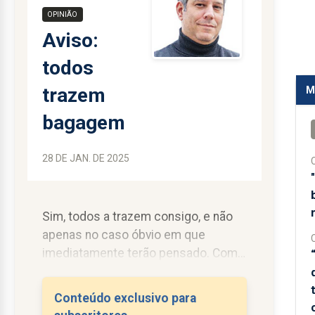
OPINIÃO
Aviso:
todos
trazem
M
bagagem
28 DE JAN. DE 2025
Sim, todos a trazem consigo, e não
apenas no caso óbvio em que
C
imediatamente terão pensado. Com
efeito, o sistema político permite
que os detentores de cargos
Conteúdo exclusivo para
públicos acumulem bagagem e logo