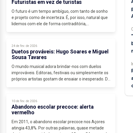
Futuristas em vez de turistas
O futuro é um tempo ambíguo, com tanto de sonho
e projeto como de incerteza. É, por isso, natural que
lidemos com ele de forma contraditória,...
24 de fev. de 2026
Duetos prováveis: Hugo Soares e Miguel
Sousa Tavares
I
O mundo musical adora brindar-nos com duelos
improváveis. Editoras, festivais ou simplesmente os
próprios artistas gostam de ensaiar o inesperado. De
vez em quando, junta-se uma banda rock com uma
orquestra...
10 de fev. de 2026
Abandono escolar precoce: alerta
vermelho
Em 2011, o abandono escolar precoce nos Açores
atingia 43,8%. Por outras palavras, quase metade