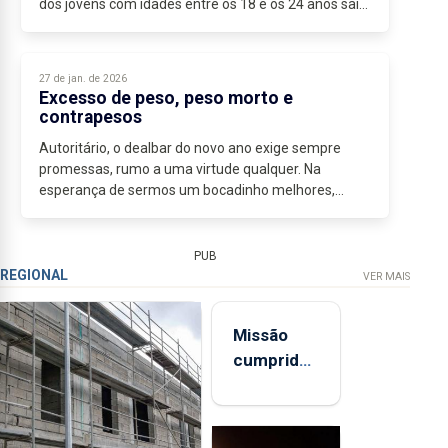
dos jovens com idades entre os 18 e os 24 anos saía
do sistema de ensino formal sem concluir pelo
menos,...
27 de jan. de 2026
Excesso de peso, peso morto e
contrapesos
Autoritário, o dealbar do novo ano exige sempre
promessas, rumo a uma virtude qualquer. Na
esperança de sermos um bocadinho melhores,
mudamos e enganamo-nos em partes mais ou
menos iguais. E assim prosseguimos,...
PUB
REGIONAL
VER MAIS
Missão
cumprida:
militares
açorianos
regressam