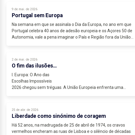
9 de mai. de 2026
Portugal sem Europa
Na semana em que se assinala o Dia da Europa, no ano em que
Portugal celebra 40 anos de adesão europeia e os Açores 50 de
Autonomia, vale a pena imaginar o País e Região fora da União
Europeia. Não...
2 de mai. de 2026
O fim das ilusões…
I. Europa: O Ano das
Escolhas Impossíveis
2026 chegou sem tréguas. A União Europeia enfrenta uma
convergência de crises que testa os fundamentos do projeto
europeu: a guerra na Ucrânia sem...
25 de abr. de 2026
Liberdade como sinónimo de coragem
Há 52 anos, na madrugada de 25 de abril de 1974, os cravos
vermelhos encheram as ruas de Lisboa e o silêncio de décadas