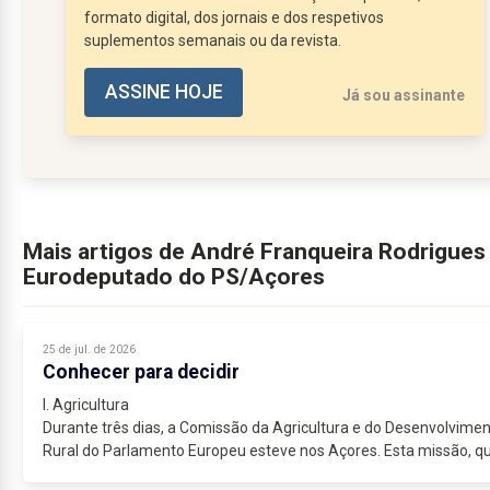
Em França, as eleições locais voltaram a mostrar
formato digital, dos jornais e dos respetivos
a importância das políticas de proximidade e da
suplementos semanais ou da revista.
resposta...
ASSINE HOJE
Já sou assinante
Mais artigos de André Franqueira Rodrigues 
Eurodeputado do PS/Açores
25 de jul. de 2026
Conhecer para decidir
I. Agricultura
Durante três dias, a Comissão da Agricultura e do Desenvolvime
Rural do Parlamento Europeu esteve nos Açores. Esta missão, q
propus logo no início do mandato na casa da democracia...