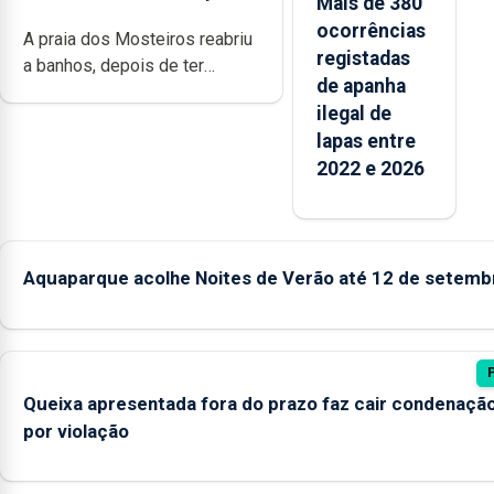
Mais de 380
ocorrências
A praia dos Mosteiros reabriu
registadas
a banhos, depois de ter
de apanha
estado interditada devido “a
ilegal de
contaminação microbiológica”,
lapas entre
pela terceira vez desde o
2022 e 2026
início da época balnear
Aquaparque acolhe Noites de Verão até 12 de setemb
Queixa apresentada fora do prazo faz cair condenaçã
por violação