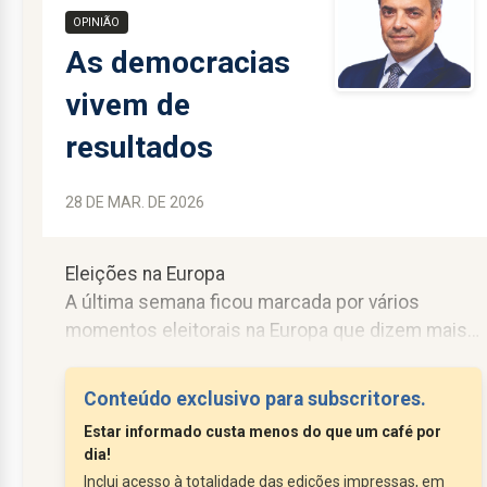
OPINIÃO
As democracias
vivem de
resultados
28 DE MAR. DE 2026
Eleições na Europa
A última semana ficou marcada por vários
momentos eleitorais na Europa que dizem mais
do que parecem à primeira vista. Num contexto
de incerteza económica, social e geopolítica,
Conteúdo exclusivo para subscritores.
estas eleições funcionaram como um teste ao
Estar informado custa menos do que um café por
pulso democrático e às prioridades dos
dia!
cidadãos.
Inclui acesso à totalidade das edições impressas, em