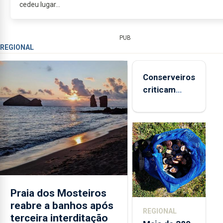
cedeu lugar...
PUB
REGIONAL
Conserveiros
criticam
marcas
brancas com
selo Marca
Açores
Praia dos Mosteiros
reabre a banhos após
REGIONAL
terceira interditação