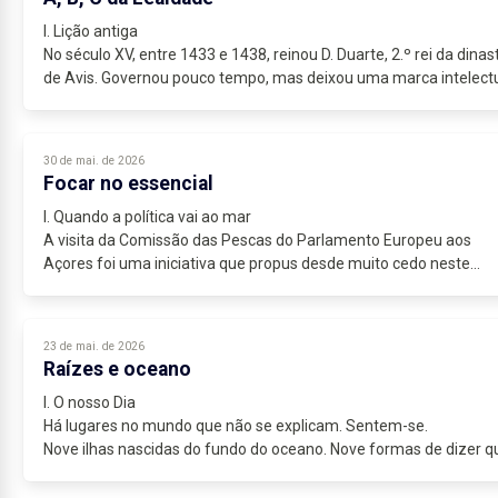
I. Lição antiga
No século XV, entre 1433 e 1438, reinou D. Duarte, 2.º rei da dinas
de Avis. Governou pouco tempo, mas deixou uma marca intelect
rara na história portuguesa. Nos últimos...
30 de mai. de 2026
Focar no essencial
I. Quando a política vai ao mar
A visita da Comissão das Pescas do Parlamento Europeu aos
Açores foi uma iniciativa que propus desde muito cedo neste
mandato e pela qual trabalhámos para que se concretizasse....
23 de mai. de 2026
Raízes e oceano
I. O nosso Dia
Há lugares no mundo que não se explicam. Sentem-se.
Nove ilhas nascidas do fundo do oceano. Nove formas de dizer q
somos daqui — com orgulho, com raízes, com saudade.
O nosso...