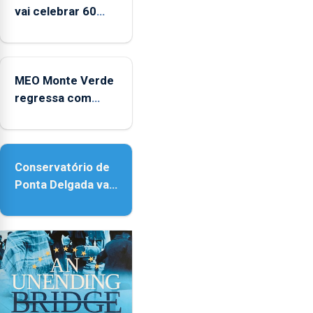
vai celebrar 60
anos de carreira
no Coliseu
Micaelense
MEO Monte Verde
regressa com
reforço da
acessibilidade
Conservatório de
Ponta Delgada vai
contar com novos
instrumentos