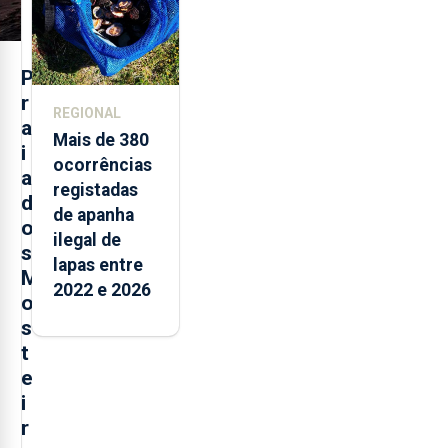
P
r
REGIONAL
a
Mais de 380
i
ocorrências
a
registadas
d
de apanha
o
ilegal de
s
lapas entre
M
2022 e 2026
o
s
t
e
i
r