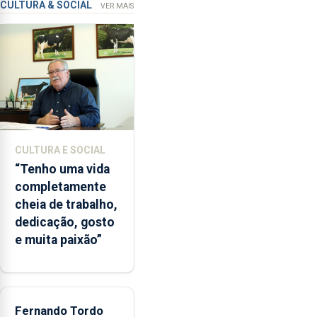
violação
CULTURA & SOCIAL
VER MAIS
microbiológica”,
pela
terceira
vez
desde
o
início
da
época
CULTURA E SOCIAL
balnear
“Tenho uma vida
completamente
cheia de trabalho,
dedicação, gosto
e muita paixão”
Fernando Tordo