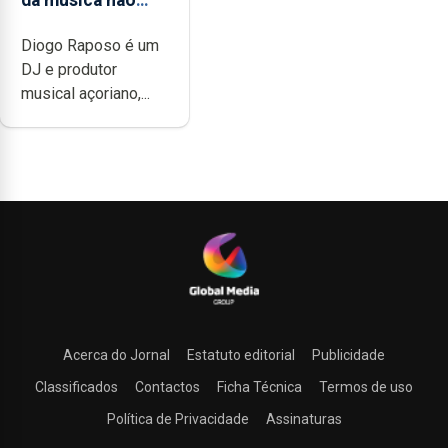
da música não
têm a noção do
Diogo Raposo é um
quão difícil é
DJ e produtor
produzir uma
musical açoriano,...
música”
Acerca do Jornal
Estatuto editorial
Publicidade
Classificados
Contactos
Ficha Técnica
Termos de uso
Política de Privacidade
Assinaturas