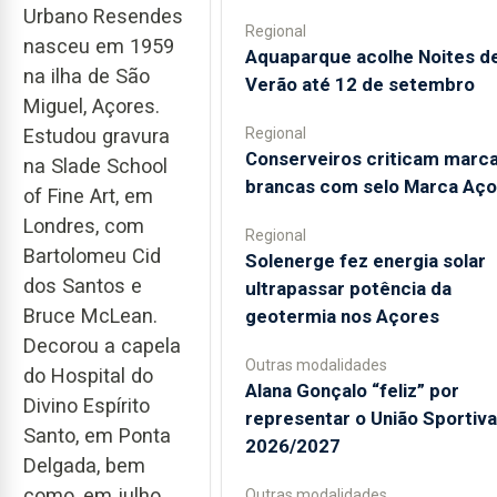
Urbano Resendes
Regional
nasceu em 1959
Aquaparque acolhe Noites d
na ilha de São
Verão até 12 de setembro
Miguel, Açores.
Estudou gravura
Regional
Conserveiros criticam marc
na Slade School
brancas com selo Marca Aço
of Fine Art, em
Londres, com
Regional
Bartolomeu Cid
Solenerge fez energia solar
dos Santos e
ultrapassar potência da
Bruce McLean.
geotermia nos Açores
Decorou a capela
Outras modalidades
do Hospital do
Alana Gonçalo “feliz” por
Divino Espírito
representar o União Sportiv
Santo, em Ponta
2026/2027
Delgada, bem
como, em julho
Outras modalidades