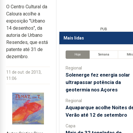
O Centro Cultural da
Caloura acolhe a
exposição "Urbano
14 desenhos", da
PUB
autoria de Urbano
Mais lidas
Resendes, que está
patente até 31 de
Hoje
Semana
Mê
dezembro.
Regional
11 de out. de 2013,
Solenerge fez energia solar
11:06
ultrapassar potência da
geotermia nos Açores
Regional
Aquaparque acolhe Noites d
Verão até 12 de setembro
Capa
Mais de 32 toneladas de