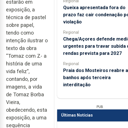
Regional
estarão em
Queixa apresentada fora do
exposição, a
prazo faz cair condenação p
técnica de pastel
violação
sobre papel,
tendo como
Regional
Chega/Açores defende medi
intenção ilustrar o
urgentes para travar subida 
texto da obra
rendas prevista para 2027
“Tomaz com Z- a
história de uma
Regional
Praia dos Mosteiros reabre a
vida feliz”,
banhos após terceira
contando, por
interditação
imagens, a vida
de Tomaz Borba
Vieira,
PUB
obedecendo, esta
Últimas Notícias
exposição, a uma
sequência