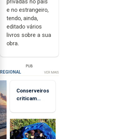
privadas no país
e no estrangeiro,
tendo, ainda,
editado vários
livros sobre a sua
obra.
PUB
REGIONAL
VER MAIS
Conserveiros
criticam
marcas
brancas com
selo Marca
Açores