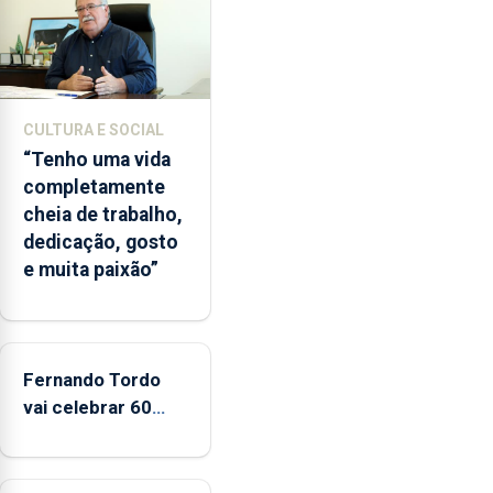
entre
2022
e
2026.
A
CULTURA E SOCIAL
ilha
“Tenho uma vida
das
completamente
Flores
cheia de trabalho,
apresenta
dedicação, gosto
um
e muita paixão”
“decréscimo
significativo”
da
CPUE
entre
Fernando Tordo
2022
vai celebrar 60
e
anos de carreira
2025
no Coliseu
Micaelense