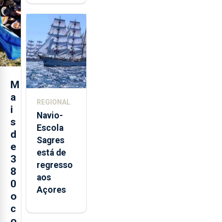
quinta-
feira nova
loja em
São
Sebastião
e cria 30
postos de
M
trabalho
a
REGIONAL
i
Navio-
s
Escola
d
Sagres
e
está de
3
regresso
8
aos
0
Açores
o
c
o