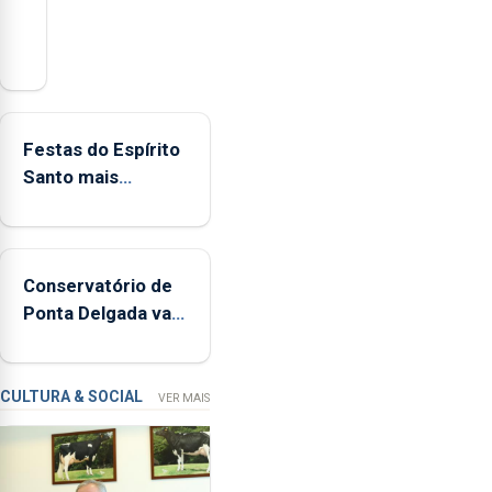
Açores
registaram
mais
de
380
Festas do Espírito
ocorrências
Santo mais
e
ecológicas
mais
de
160
Conservatório de
inspeções
Ponta Delgada vai
relacionadas
contar com novos
com
instrumentos
a
apanha
CULTURA & SOCIAL
VER MAIS
ilegal
de
lapas