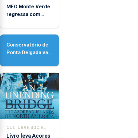
MEO Monte Verde
regressa com
reforço da
acessibilidade
Conservatório de
Ponta Delgada vai
contar com novos
instrumentos
CULTURA E SOCIAL
Livro leva Açores