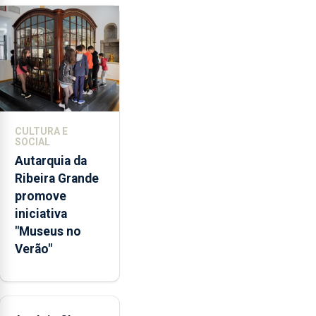
da
violência
doméstica,
através
da
promoção
de
competências
CULTURA E
pessoais,
SOCIAL
emocionais
Autarquia da
e
Ribeira Grande
sociais
promove
junto
iniciativa
das
"Museus no
crianças
Verão"