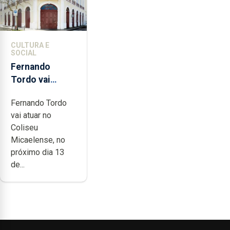
CULTURA E
SOCIAL
Fernando
Tordo vai
celebrar 60
Fernando Tordo
anos de
vai atuar no
carreira no
Coliseu
Coliseu
Micaelense, no
Micaelense
próximo dia 13
de...