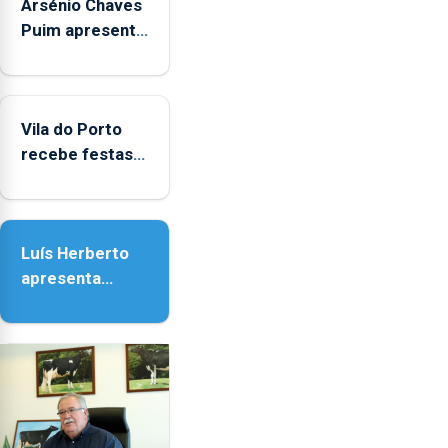
Arsénio Chaves
Puim apresenta
obras na
Biblioteca de
Vila do Porto
Vila do Porto
recebe festas
em honra de
Nossa Senhora
da Assunção
Luís Herberto
apresenta
‘Lugares da
Paisagem’