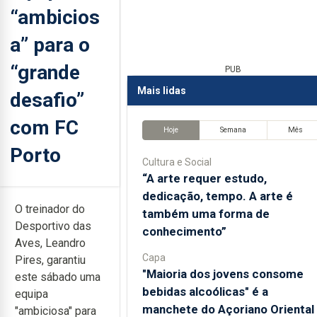
“ambicios
a” para o
“grande
PUB
Mais lidas
desafio”
com FC
Hoje
Semana
Mês
Porto
Cultura e Social
“A arte requer estudo,
dedicação, tempo. A arte é
O treinador do
também uma forma de
Desportivo das
conhecimento”
Aves, Leandro
Capa
Pires, garantiu
"Maioria dos jovens consome
este sábado uma
bebidas alcoólicas" é a
equipa
manchete do Açoriano Oriental
"ambiciosa" para