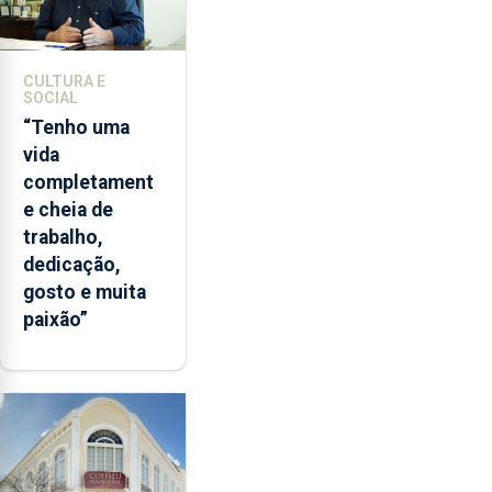
CULTURA E
SOCIAL
“Tenho uma
vida
completament
e cheia de
trabalho,
dedicação,
gosto e muita
paixão”