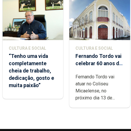
CULTURA E SOCIAL
CULTURA E SOCIAL
“Tenho uma vida
Fernando Tordo vai
completamente
celebrar 60 anos de
cheia de trabalho,
carreira no Coliseu
Fernando Tordo vai
dedicação, gosto e
Micaelense
atuar no Coliseu
muita paixão”
Micaelense, no
próximo dia 13 de...