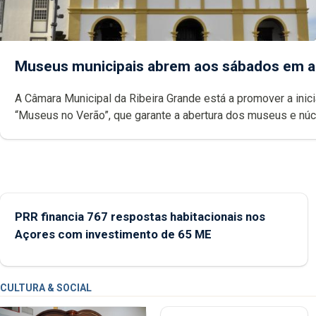
Museus municipais abrem aos sábados em 
A Câmara Municipal da Ribeira Grande está a promover a inici
“Museus no Verão”, que garante a abertura dos museus e nú
museológicos integrados na Rede Municipal de Museus aos
durante o mês de agosto, entre as 14h00 e as 18h00.
PRR financia 767 respostas habitacionais nos
Açores com investimento de 65 ME
CULTURA & SOCIAL