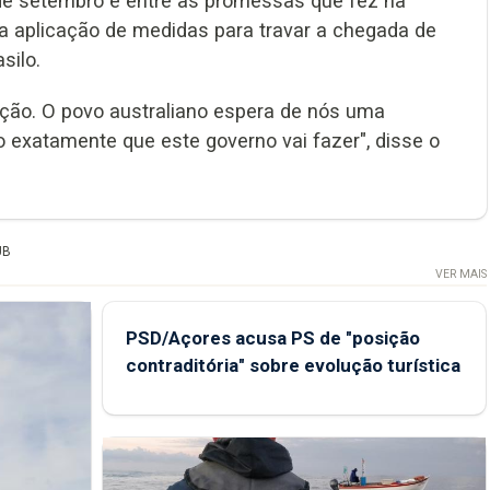
7 de setembro e entre as promessas que fez na
 aplicação de medidas para travar a chegada de
silo.
ação. O povo australiano espera de nós uma
o exatamente que este governo vai fazer", disse o
UB
VER MAIS
PSD/Açores acusa PS de "posição
contraditória" sobre evolução turística