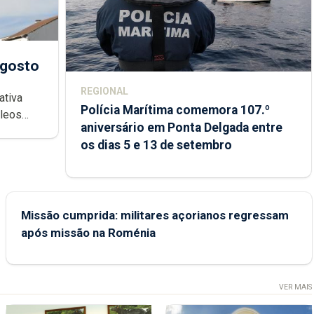
agosto
REGIONAL
ativa
Polícia Marítima comemora 107.º
cleos
aniversário em Ponta Delgada entre
 sábados
os dias 5 e 13 de setembro
Missão cumprida: militares açorianos regressam
após missão na Roménia
VER MAIS