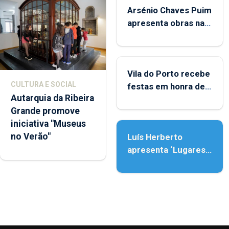
Arsénio Chaves Puim
apresenta obras na
Biblioteca de Vila do
Porto
Vila do Porto recebe
CULTURA E SOCIAL
festas em honra de
Autarquia da Ribeira
Nossa Senhora da
Grande promove
Assunção
iniciativa "Museus
no Verão"
Luís Herberto
apresenta ‘Lugares
da Paisagem’