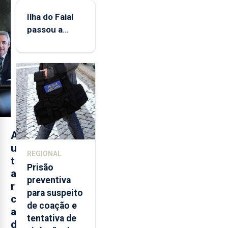
Ilha do Faial
passou a
integrar rede
de
monitorização
de infrassons
dos Açores
A
u
REGIONAL
t
Prisão
a
preventiva
r
para suspeito
c
de coação e
a
tentativa de
d