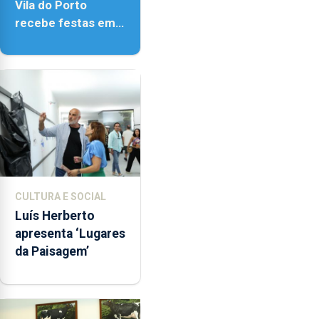
Vila do Porto
recebe festas em
honra de Nossa
Senhora da
Assunção
CULTURA E SOCIAL
Luís Herberto
apresenta ‘Lugares
da Paisagem’