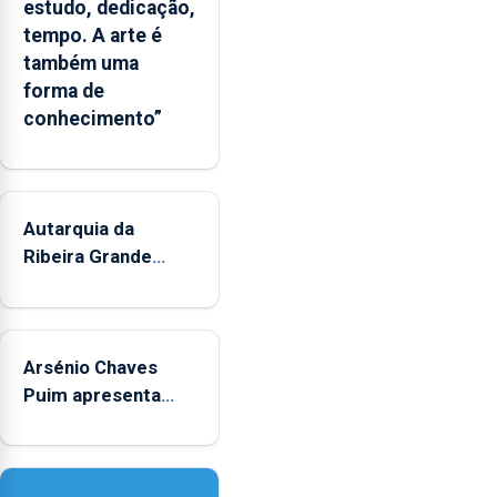
estudo, dedicação,
Governo
tempo. A arte é
Regional
também uma
e
forma de
os
conhecimento”
municípios.
Autarquia da
Ribeira Grande
promove iniciativa
"Museus no Verão"
Arsénio Chaves
Puim apresenta
obras na Biblioteca
de Vila do Porto