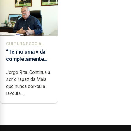
CULTURA E SOCIAL
“Tenho uma vida
completamente
cheia de trabalho,
Jorge Rita. Continua a
dedicação, gosto e
ser o rapaz da Maia
muita paixão”
que nunca deixou a
lavoura....