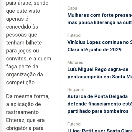
país árabe, sendo
Capa
que este visto
Mulheres com forte presen
apenas é
mas pouca liderança na cul
concedido às
pessoas que
Futebol
Vinícius Lopes continua no 
tenham bilhete
Clara até junho de 2029
para jogos ou
convites, e a quem
Motores
faça parte da
Luís Miguel Rego sagra-se
organização da
pentacampeão em Santa Ma
competição.
Regional
Da mesma forma,
Autarca de Ponta Delgada
defende financiamento está
a aplicação de
partilhado para bombeiros
rastreamento
Ehteraz, que era
Futebol
obrigatória para
I Liga: Petit quer Santa Clar