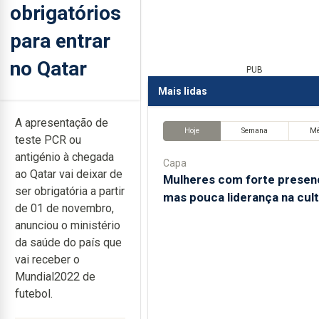
obrigatórios
para entrar
no Qatar
PUB
Mais lidas
A apresentação de
Hoje
Semana
M
teste PCR ou
antigénio à chegada
Capa
ao Qatar vai deixar de
Mulheres com forte presen
ser obrigatória a partir
mas pouca liderança na cul
de 01 de novembro,
anunciou o ministério
da saúde do país que
vai receber o
Mundial2022 de
futebol.