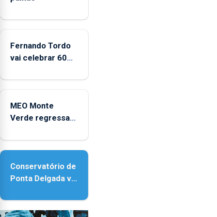
CPUE
entre
2022
e
Fernando Tordo
2025
vai celebrar 60
anos de carreira
no Coliseu
Micaelense
MEO Monte
Verde regressa
com reforço da
acessibilidade
Conservatório de
Ponta Delgada vai
contar com
novos
instrumentos