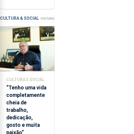
contar com
com
novos
a
instrumentos
apanha
CULTURA & SOCIAL
VER MAIS
ilegal
de
lapas
entre
2022
e
2026.
A
CULTURA E SOCIAL
ilha
“Tenho uma vida
das
completamente
Flores
cheia de
apresenta
trabalho,
um
dedicação,
“decréscimo
gosto e muita
significativo”
paixão”
da