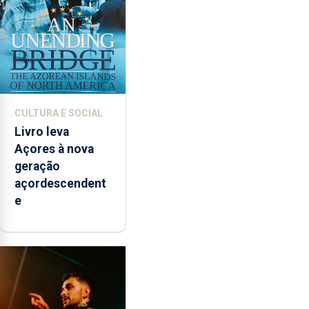
CULTURA E SOCIAL
Livro leva
Açores à nova
geração
açordescendent
e