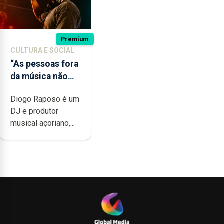
Premium
CULTURA E SOCIAL
“As pessoas fora
da música não
têm a noção do
Diogo Raposo é um
quão difícil é
DJ e produtor
produzir uma
musical açoriano,...
música”