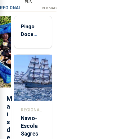
PUB
REGIONAL
VER MAIS
Pingo
Doce
abre esta
quinta-
feira nova
loja em
São
Sebastião
e cria 30
postos de
M
trabalho
a
REGIONAL
i
Navio-
s
Escola
d
Sagres
e